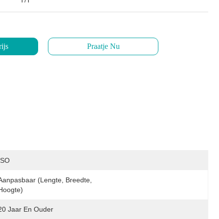
T/T
ijs
Praatje Nu
ISO
Aanpasbaar (lengte, Breedte, 
Hoogte)
20 Jaar En Ouder