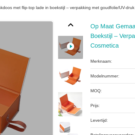
os met flip-top lade in boekstijl – verpakking met goudfolie/UV-druk
Op Maat Gemaak
Boekstijl – Ver
Cosmetica
Merknaam:
Modelnummer:
MOQ:
Prijs:
Levertijd: