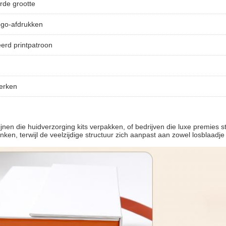
rde grootte
ogo-afdrukken
erd printpatroon
erken
nen die huidverzorging kits verpakken, of bedrijven die luxe premies s
ken, terwijl de veelzijdige structuur zich aanpast aan zowel losblaadje 