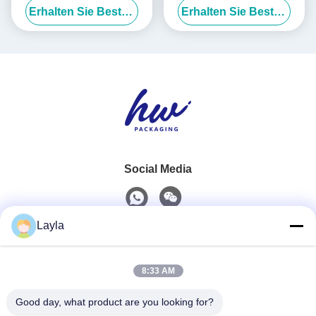
Erhalten Sie Besten Preis
Erhalten Sie Besten Preis
Musterdruck, Wellpappefach
Verpackung
Social Media
Layla
Schnelle Kontaktaufnahme
8:33 AM
Telefon
0086-18688885859
Good day, what product are you looking for?