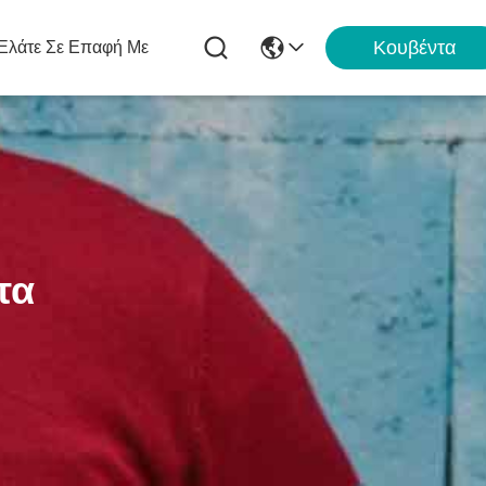
Κουβέντα
Ελάτε Σε Επαφή Με
τα