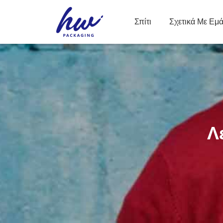
Σπίτι
Σχετικά Με Εμ
Λ