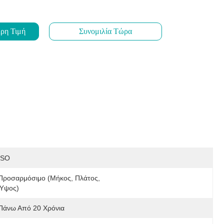
ρη Τιμή
Συνομιλία Τώρα
ISO
Προσαρμόσιμο (μήκος, Πλάτος, 
Ύψος)
Πάνω Από 20 Χρόνια