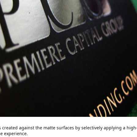
is created against the matte surfaces by selectively applying a high
e experience.