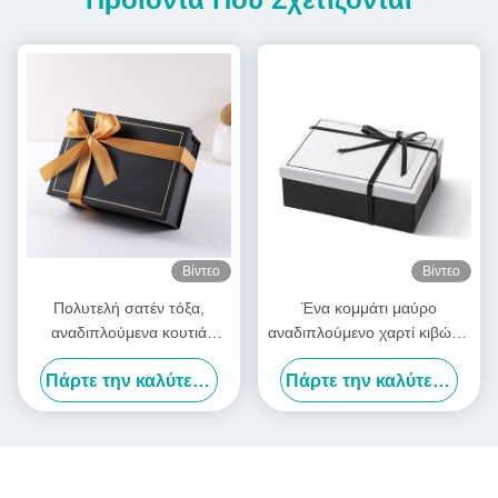
Βίντεο
Βίντεο
Πολυτελή σατέν τόξα,
Ένα κομμάτι μαύρο
αναδιπλούμενα κουτιά
αναδιπλούμενο χαρτί κιβώτιο
δώρων, προ-δεμένα,
σατέν κορδέλες πολυτελή
Πάρτε την καλύτερη τιμή
Πάρτε την καλύτερη τιμή
πτυσσόμενα κουτιά
λευκά αναδιπλούμενα
συσκευασίας
κιβώτια