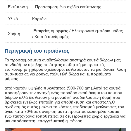
Εκτύπωση
Προσαρμοσμένο σχέδιο εκτύπωσης
Υλικό
Καρτόνι
Εταιρείες ομορφιάς / Ηλεκτρονικό εμπόριο μόδας
Χρήση
/ Κουτιά συνδρομής
Περιγραφή του προϊόντος
Τα προσαρμοσμένα αναδιπλώσιμα αυστηρά κουτιά δώρων μας
συνδυάζουν υψηλής ποιότητας αισθητική με πρακτικό,
εξοικονόμηση χώρου σχεδιασμό, καθιστώντας τα μια ιδανική λύση
συσκευασίας για ρούχα, πολυτελή δώρα και εμπορεύματα
μάρκας.
από χαρτόνι υψηλής πυκνότητας (500-700 gm),Αυτά τα κουτιά
προσφέρουν την αντοχή ενός παραδοσιακού άκαμπτου κουτιού
δώρων αλλά διαθέτουν μια μοναδική αναδιπλούμενη δομή που
βρίσκεται εντελώς επίπεδη για αποθήκευση και αποστολή.Ο
σχεδιασμός αυτός μειώνει το κόστος εφοδιασμού μειώνοντας τον
όγκο κατά 70% σε σύγκριση με τα προκατασκευασμένα κουτιά,
ενώ ταυτόχρονα τοποθετείται σε δευτερόλεπτα χωρίς εργαλεία για
μια απρόσκοπτη, επαγγελματική εμφάνιση.