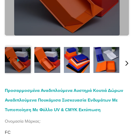
Προσαρμοσμένα Αναδιπλούμενα Αυστηρά Κουτιά Δώρων
Αναδιπλούμενα Πουκάμισα Συσκευασία Ενδυμάτων Με
Τυποποίηση Με Φύλλο UV & CMYK Εκτύπωση
Ονομασία Μάρκας:
FC