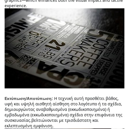
graphics—which enhances both the visual impact and tactile 
experience.
Η τεχνική αυτή προσθέτει βάθος, 
Εκτύπωση/Αποτύπωση:
υφή και υψηλή αισθητή αίσθηση στο λογότυπο ή τα σχέδια, 
δημιουργώντας αναβαθμισμένα (εκκωδικοποιημένα) ή 
εμβαδωμένα (εκκωδικοποιημένα) σχέδια στην επιφάνεια της 
συσκευασίας.βελτιώνονται με τρισδιάστατη και 
εκλεπτυσμένη εμφάνιση.