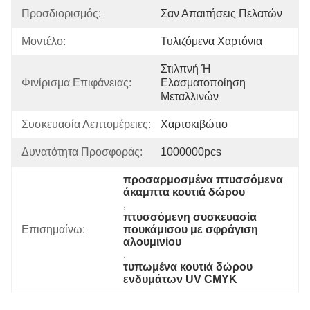
Προσδιορισμός:
Σαν Απαιτήσεις Πελατών
Μοντέλο:
Τυλιζόμενα Χαρτόνια
Στιλπνή Ή 
Φινίρισμα Επιφάνειας:
Ελασματοποίηση 
Μεταλλινών
Συσκευασία Λεπτομέρειες:
Χαρτοκιβώτιο
Δυνατότητα Προσφοράς:
1000000pcs
προσαρμοσμένα πτυσσόμενα 
άκαμπτα κουτιά δώρου
, 
πτυσσόμενη συσκευασία 
Επισημαίνω:
πουκάμισου με σφράγιση 
αλουμινίου
, 
τυπωμένα κουτιά δώρου 
ενδυμάτων UV CMYK