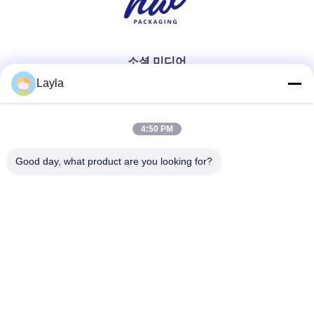
소셜 미디어
Layla
빠른 연락
4:50 PM
Good day, what product are you looking for?
Tel
0086-18688885859
이메일
packaging_o@163.com
주소
2동 1006호, 해인성월, 광저우시, 판위구, 판위 북로 383