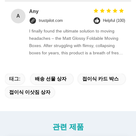
Any
A
trustpilot.com
Helpful (100)
I finally found the ultimate solution to moving
headaches – the Matt Glossy Foldable Moving
Boxes. After struggling with flimsy, collapsing
boxes for years, this product is a breath of fresh
air.
태그:
배송 선물 상자
접이식 카드 박스
접이식 이삿짐 상자
관련 제품