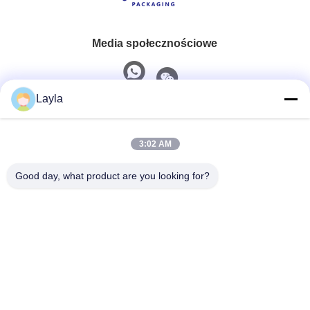
Media społecznościowe
Layla
Szybki kontakt
3:02 AM
Tel.
0086-18688885859
Good day, what product are you looking for?
Wiadomość Elektroniczna
packaging_o@163.com
Adres
Pokój 1006, budynek 2, Haiyin Xingyue, 383 Panyu
Avenue North, Guangzhou City, prowincja Guangdong