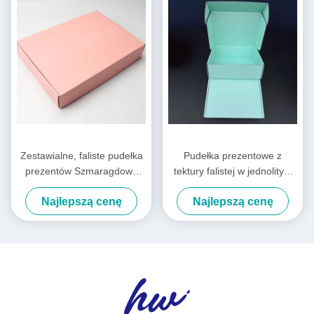
Zestawialne, faliste pudełka
Pudełka prezentowe z
prezentów Szmaragdowe
tektury falistej w jednolitym
zielone pudełka prezentów
kolorze Szuflada
Najlepszą cenę
Najlepszą cenę
do wysyłki srebrna folia złota
Niestandardowe logo
metaliczna
składane kartonowe pudełka