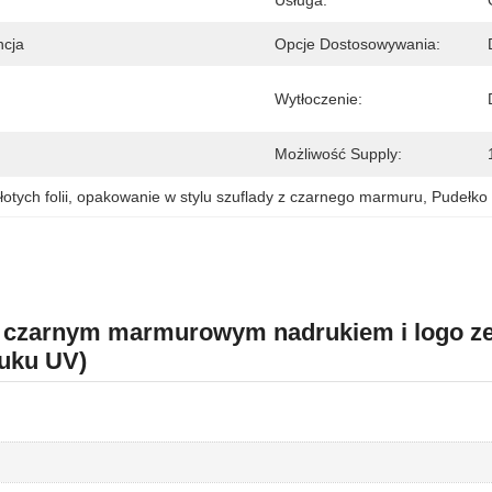
Usługa:
ncja
Opcje Dostosowywania:
Wytłoczenie:
Możliwość Supply:
tych folii
, 
opakowanie w stylu szuflady z czarnego marmuru
, 
Pudełko
z czarnym marmurowym nadrukiem i logo ze 
ruku UV)