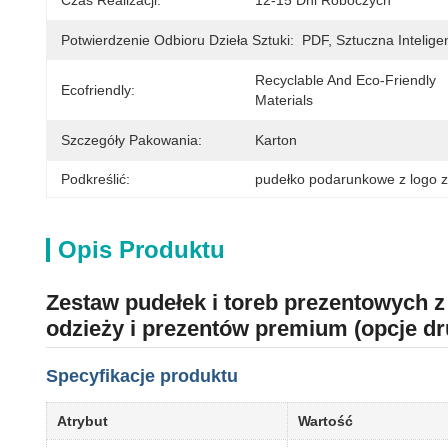
Czas Realizacji:
12-15 Dni Roboczych
Potwierdzenie Odbioru Dzieła Sztuki:
PDF, Sztuczna Intelige
Recyclable And Eco-Friendly 
Ecofriendly:
Materials
Szczegóły Pakowania:
Karton
Podkreślić:
pudełko podarunkowe z logo zło
Opis Produktu
Zestaw pudełek i toreb prezentowych 
odzieży i prezentów premium (opcje d
Specyfikacje produktu
Atrybut
Wartość