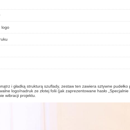
y
 logo
ruku
 i gładką strukturą szuflady, zestaw ten zawiera sztywne pudełko p
walne logo/nadruk ze złotej folii (jak zaprezentowane hasło „Specjaln
e wibracji projektu.