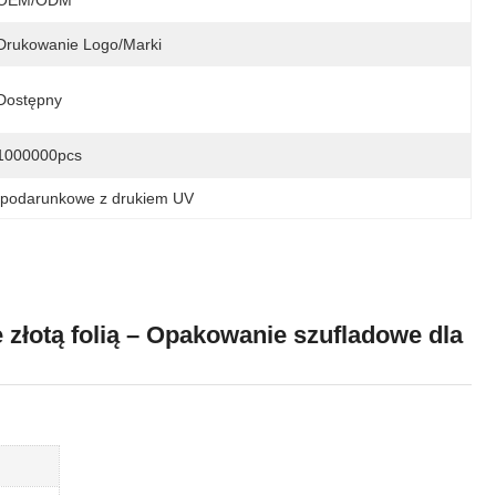
OEM/ODM
Drukowanie Logo/marki
Dostępny
1000000pcs
 podarunkowe z drukiem UV
złotą folią – Opakowanie szufladowe dla