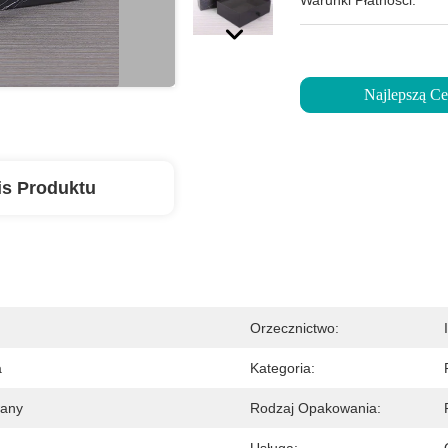
Warunki Płatności:
Najlepszą C
is Produktu
Orzecznictwo:
a
Kategoria:
wany
Rodzaj Opakowania: