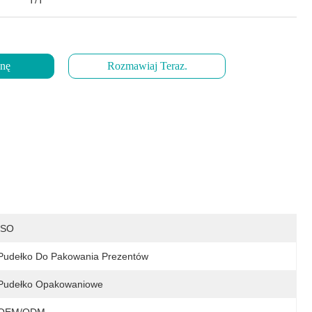
T/T
enę
Rozmawiaj Teraz.
ISO
Pudełko Do Pakowania Prezentów
Pudełko Opakowaniowe