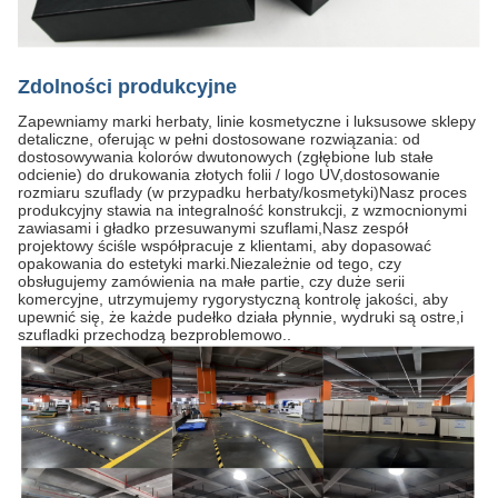
Zdolności produkcyjne
Zapewniamy marki herbaty, linie kosmetyczne i luksusowe sklepy
detaliczne, oferując w pełni dostosowane rozwiązania: od
dostosowywania kolorów dwutonowych (zgłębione lub stałe
odcienie) do drukowania złotych folii / logo UV,dostosowanie
rozmiaru szuflady (w przypadku herbaty/kosmetyki)Nasz proces
produkcyjny stawia na integralność konstrukcji, z wzmocnionymi
zawiasami i gładko przesuwanymi szuflami,Nasz zespół
projektowy ściśle współpracuje z klientami, aby dopasować
opakowania do estetyki marki.Niezależnie od tego, czy
obsługujemy zamówienia na małe partie, czy duże serii
komercyjne, utrzymujemy rygorystyczną kontrolę jakości, aby
upewnić się, że każde pudełko działa płynnie, wydruki są ostre,i
szufladki przechodzą bezproblemowo..