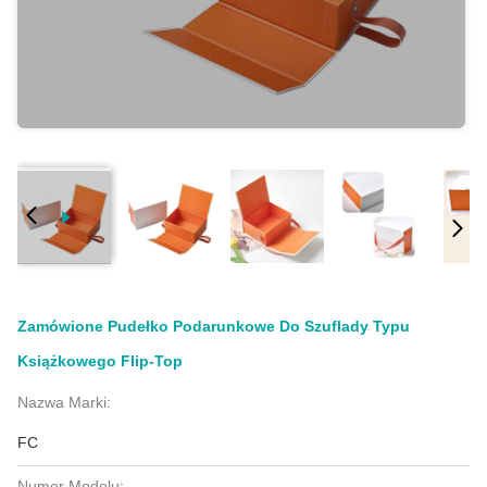
Zamówione Pudełko Podarunkowe Do Szuflady Typu
Książkowego Flip-Top
Nazwa Marki:
FC
Numer Modelu: