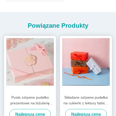
Powiązane Produkty
Puste sztywne pudełko
Składane sztywne pudełka
prezentowe na biżuterię
na cukierki z tektury falistej,
perfumy luksusowe pudełko
pudełko na odzież na
Najlepszą cenę
Najlepszą cenę
prezentowe z
prezent na święta