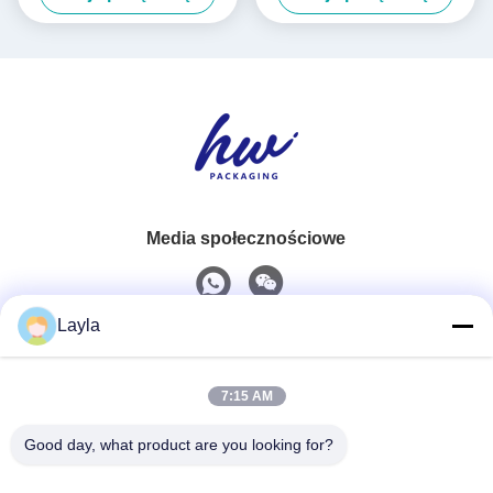
niestandardowym logo
Media społecznościowe
Layla
Szybki kontakt
7:15 AM
Tel.
0086-18688885859
Good day, what product are you looking for?