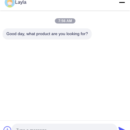
Layla
Teléfono
7:56 AM
0086-18688885859
Good day, what product are you looking for?
Email
packaging_o@163.com
Dirección
Habitación 1006, Edificio 2, Haiyin Xingyue, 383 Avenida
Panyu Norte, Ciudad de Guangzhou, Provincia de
Guangdong
Políticas De Privacidad
|
Mapa Del Sitio
Buena calidad de China Caja de papel Proveedor. © de Copyright
2025-2026 Guangdong Huawei Printing and Packaging Co., Ltd. .