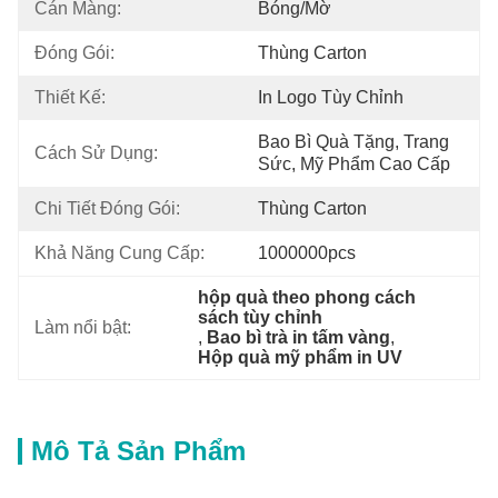
Cán Màng:
Bóng/mờ
Đóng Gói:
Thùng Carton
Thiết Kế:
In Logo Tùy Chỉnh
Bao Bì Quà Tặng, Trang 
Cách Sử Dụng:
Sức, Mỹ Phẩm Cao Cấp
Chi Tiết Đóng Gói:
Thùng Carton
Khả Năng Cung Cấp:
1000000pcs
hộp quà theo phong cách 
sách tùy chỉnh
Làm nổi bật:
, 
Bao bì trà in tấm vàng
, 
Hộp quà mỹ phẩm in UV
Mô Tả Sản Phẩm