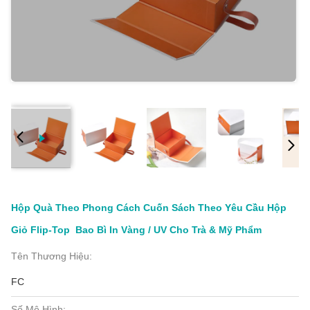
Hộp Quà Theo Phong Cách Cuốn Sách Theo Yêu Cầu Hộp
Giỏ Flip-Top ️ Bao Bì In Vàng / UV Cho Trà & Mỹ Phẩm
Tên Thương Hiệu:
FC
Số Mô Hình: