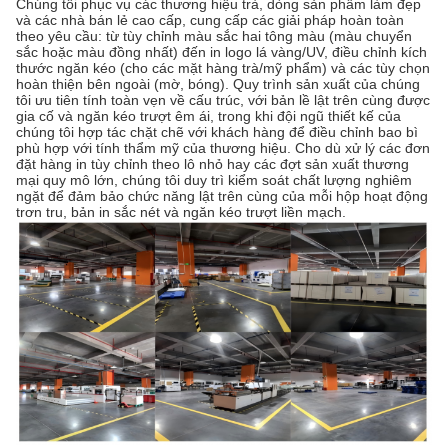
Chúng tôi phục vụ các thương hiệu trà, dòng sản phẩm làm đẹp
và các nhà bán lẻ cao cấp, cung cấp các giải pháp hoàn toàn
theo yêu cầu: từ tùy chỉnh màu sắc hai tông màu (màu chuyển
sắc hoặc màu đồng nhất) đến in logo lá vàng/UV, điều chỉnh kích
thước ngăn kéo (cho các mặt hàng trà/mỹ phẩm) và các tùy chọn
hoàn thiện bên ngoài (mờ, bóng). Quy trình sản xuất của chúng
tôi ưu tiên tính toàn vẹn về cấu trúc, với bản lề lật trên cùng được
gia cố và ngăn kéo trượt êm ái, trong khi đội ngũ thiết kế của
chúng tôi hợp tác chặt chẽ với khách hàng để điều chỉnh bao bì
phù hợp với tính thẩm mỹ của thương hiệu. Cho dù xử lý các đơn
đặt hàng in tùy chỉnh theo lô nhỏ hay các đợt sản xuất thương
mại quy mô lớn, chúng tôi duy trì kiểm soát chất lượng nghiêm
ngặt để đảm bảo chức năng lật trên cùng của mỗi hộp hoạt động
trơn tru, bản in sắc nét và ngăn kéo trượt liền mạch.