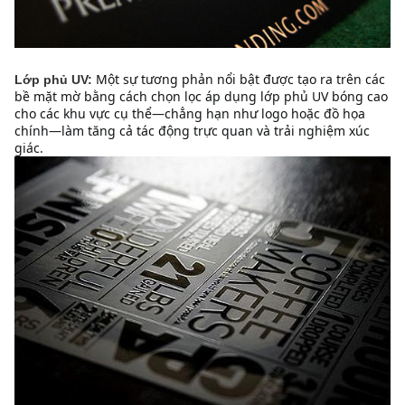
Một sự tương phản nổi bật được tạo ra trên các 
Lớp phủ UV:
bề mặt mờ bằng cách chọn lọc áp dụng lớp phủ UV bóng cao 
cho các khu vực cụ thể—chẳng hạn như logo hoặc đồ họa 
chính—làm tăng cả tác động trực quan và trải nghiệm xúc 
giác.