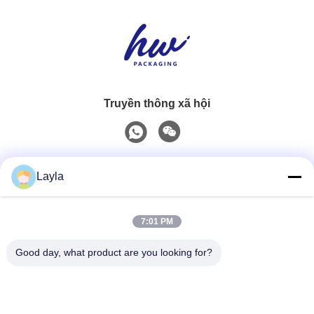
Truyền thông xã hội
Liên lạc nhanh
Layla
Điện thoại
7:01 PM
0086-18688885859
Good day, what product are you looking for?
Email
packaging_o@163.com