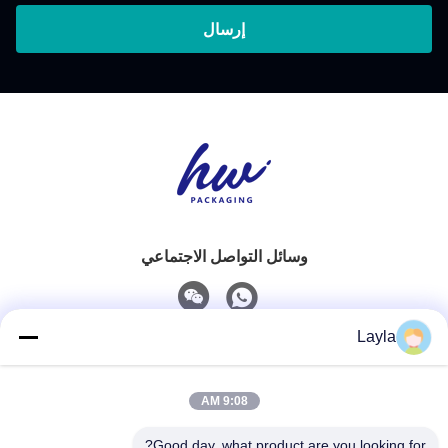
إرسال
وسائل التواصل الاجتماعي
Layla
اتصال سريع
9:08 AM
الهاتف
0086-18688885859
Good day, what product are you looking for?