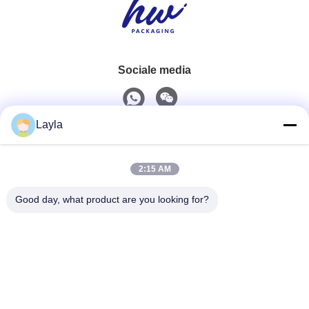
Sociale media
Layla
Snel contact
2:15 AM
Tel.
0086-18688885859
Good day, what product are you looking for?
E-Mail
packaging_o@163.com
Adres