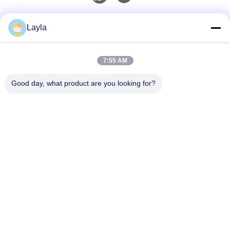
Γρήγορη επικοινωνία
Layla
Τηλ.
7:55 AM
0086-18688885859
Good day, what product are you looking for?
Ηλεκτρονικό Ταχυδρομείο
packaging_o@163.com
Διεύθυνση
Δωμάτιο 1006, Κτίριο 2, Haiyin Xingyue, 383 Panyu
Avenue North, Πόλη Guangzhou, Επαρχία Guangdong
Πολιτική Μυστικότητας
|
Sitemap
Καλή ποιότητα της Κίνας Κουτί χαρτιού συσκευασίας