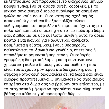
εκλεπτυσμένο σετ παρουσιάζει το διαχρονικό μήνυμα
κομψά τυπωμένο σε ασορτί σατέν κορδέλες, με το
ισχυρό συναίσθημα όμορφα ανάγλυφο σε ασημένιο
φύλλο σε κάθε κουτί. Ο καινοτόμος σχεδιασμός
καπακιού sky-and-earth εξασφαλίζει τέλεια
ευθυγράμμιση και ασφαλές κλείσιμο, παρέχοντας μια
πολυτελή εμπειρία unboxing για τα πιο πολύτιμα δώρα
σας. Διαθέσιμα σε δύο ευέλικτα μεγέθη, αυτά τα άδεια
κουτιά είναι ιδανικά για καλλυντικά, αρώματα,
κοσμήματα ή εξατομικευμένους θησαυρούς,
καθιστώντας τα ιδανικά για γενέθλια, επετείους ή
οποιαδήποτε ρομαντική περίσταση. Οι καθαρές
γραμμές, η διακριτική λάμψη και η συντονισμένη
χρωματική παλέτα δημιουργούν μια αισθητική που
είναι ταυτόχρονα μοντέρνα και διαχρονική, ενώ η
στιβαρή κατασκευή διασφαλίζει ότι τα δώρα σας είναι
όμορφα προστατευμένα. Ο μινιμαλιστικός σχεδιασμός
επιτρέπει στα δώρα σας να βρεθούν στο επίκεντρο, με
το στοχαστικό μήνυμα να προσθέτει συναισθηματικό
βάθος σε κάθε στιγμή προσφοράς δώρων.