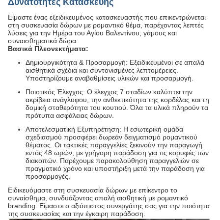
Δυνατότητες Κατασκευής
Είμαστε ένας εξειδικευμένος κατασκευαστής που επικεντρώνεται
στη συσκευασία δώρων με ρομαντικό θέμα, παρέχοντας λεπτές
λύσεις για την Ημέρα του Αγίου Βαλεντίνου, γάμους και
συναισθηματικά δώρα.
Βασικά Πλεονεκτήματα:
Δημιουργικότητα & Προσαρμογή: Εξειδικευμένοι σε απαλά
αισθητικά σχέδια και συντονισμένες λεπτομέρειες.
Υποστηρίζουμε αναβαθμίσεις υλικών και προσαρμογή.
Ποιοτικός Έλεγχος: Ο έλεγχος 7 σταδίων καλύπτει την
ακρίβεια ανάγλυφου, την ανθεκτικότητα της κορδέλας και τη
δομική σταθερότητα του κουτιού. Όλα τα υλικά πληρούν τα
πρότυπα ασφάλειας δώρων.
Αποτελεσματική Εξυπηρέτηση: Η εσωτερική ομάδα
σχεδιασμού προσφέρει δωρεάν δειγματισμό ρομαντικού
θέματος. Οι τακτικές παραγγελίες ξεκινούν την παραγωγή
εντός 48 ωρών, με γρήγορη παράδοση για τις κορυφές των
διακοπών. Παρέχουμε παρακολούθηση παραγγελιών σε
πραγματικό χρόνο και υποστήριξη μετά την παράδοση για
προσαρμογές.
Ειδικευόμαστε στη συσκευασία δώρων με επίκεντρο το
συναίσθημα, συνδυάζοντας απαλή αισθητική με ρομαντικό
branding. Είμαστε ο αξιόπιστος συνεργάτης σας για την ποιότητα
της συσκευασίας και την έγκαιρη παράδοση.