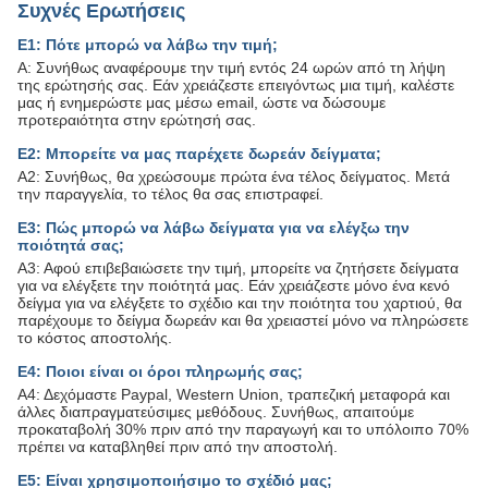
Συχνές Ερωτήσεις
Ε1: Πότε μπορώ να λάβω την τιμή;
Α: Συνήθως αναφέρουμε την τιμή εντός 24 ωρών από τη λήψη
της ερώτησής σας. Εάν χρειάζεστε επειγόντως μια τιμή, καλέστε
μας ή ενημερώστε μας μέσω email, ώστε να δώσουμε
προτεραιότητα στην ερώτησή σας.
Ε2: Μπορείτε να μας παρέχετε δωρεάν δείγματα;
Α2: Συνήθως, θα χρεώσουμε πρώτα ένα τέλος δείγματος. Μετά
την παραγγελία, το τέλος θα σας επιστραφεί.
Ε3: Πώς μπορώ να λάβω δείγματα για να ελέγξω την
ποιότητά σας;
Α3: Αφού επιβεβαιώσετε την τιμή, μπορείτε να ζητήσετε δείγματα
για να ελέγξετε την ποιότητά μας. Εάν χρειάζεστε μόνο ένα κενό
δείγμα για να ελέγξετε το σχέδιο και την ποιότητα του χαρτιού, θα
παρέχουμε το δείγμα δωρεάν και θα χρειαστεί μόνο να πληρώσετε
το κόστος αποστολής.
Ε4: Ποιοι είναι οι όροι πληρωμής σας;
Α4: Δεχόμαστε Paypal, Western Union, τραπεζική μεταφορά και
άλλες διαπραγματεύσιμες μεθόδους. Συνήθως, απαιτούμε
προκαταβολή 30% πριν από την παραγωγή και το υπόλοιπο 70%
πρέπει να καταβληθεί πριν από την αποστολή.
Ε5: Είναι χρησιμοποιήσιμο το σχέδιό μας;