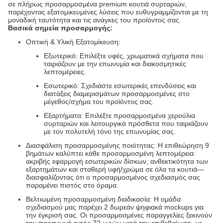
σε πλήρως προσαρμοσμένα premium κουτιά συρταριών,
παρέχοντας εξατομικευμένες λύσεις που ευθυγραμμίζονται με τη
μοναδική ταυτότητα και τις ανάγκες του προϊόντος σας.
Βασικά σημεία προσαρμογής:
Οπτική & Υλική Εξατομίκευση:
Εξωτερικό: Επιλέξτε υφές, χρωματικά σχήματα που
ταιριάζουν με την επωνυμία και διακοσμητικές
λεπτομέρειες.
Εσωτερικό: Σχεδιάστε εσωτερικές επενδύσεις και
διατάξεις διαμερισμάτων προσαρμοσμένες στο
μέγεθος/σχήμα του προϊόντος σας.
Εξαρτήματα: Επιλέξτε προσαρμοσμένα χερούλια
συρταριών και λειτουργικά πρόσθετα που ταιριάζουν
με τον πολυτελή τόνο της επωνυμίας σας.
Διασφάλιση προσαρμοσμένης ποιότητας: Η επιθεώρηση 9
βημάτων καλύπτει κάθε προσαρμοσμένη λεπτομέρεια:
ακριβής εφαρμογή εσωτερικών δίσκων, ανθεκτικότητα των
εξαρτημάτων και σταθερή υφή/χρώμα σε όλα τα κουτιά—
διασφαλίζοντας ότι ο προσαρμοσμένος σχεδιασμός σας
παραμένει πιστός στο όραμα.
Βελτιωμένη προσαρμοσμένη διαδικασία: Η ομάδα
σχεδιασμού μας παρέχει 2 δωρεάν ψηφιακά mockups για
την έγκρισή σας. Οι προσαρμοσμένες παραγγελίες ξεκινούν