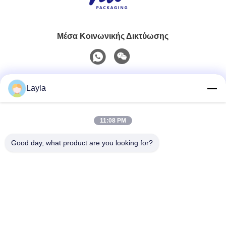
Μέσα Κοινωνικής Δικτύωσης
Γρήγορη επικοινωνία
Layla
Τηλ.
11:08 PM
0086-18688885859
Good day, what product are you looking for?
Ηλεκτρονικό Ταχυδρομείο
packaging_o@163.com
Διεύθυνση
Δωμάτιο 1006, Κτίριο 2, Haiyin Xingyue, 383 Panyu