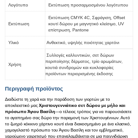
Λογότυπο
Εκτύπωση προσαρμοσμένου λογότυπου
Εκτύπωση CMYK 4C, Σφράγιση, Offset
Εκτύπωση
κουτί δώρου με μαγνητικό κλείσιμο, UV
επίστρωση, Pantone
Υλικό
Ανθεκτικό, υψηλής ποιότητας χαρτόνι
Συλλογές καλλυντικών, σετ δώρων
περιποίησης δέρματος, τρίο αρωμάτων,
Χρήση
κουτιά συνδρομών και κυκλοφορίες
προϊόντων περιορισμένης έκδοσης
Περιγραφή προϊόντος
Διαδώστε τη χαρά και την παράδοση των γιορτών με το
αποκλειστικό μας
Χριστουγεννιάτικο σετ δώρου με μήλο και
πρόσωπο Άγιου Βασίλη
—ο τέλειος τρόπος για να παρουσιάσετε
το αγαπημένο σας δώρο την παραμονή των Χριστουγέννων. Αυτό
το ζωηρό κόκκινο χάρτινο κουτί είναι διακοσμημένο με ένα κλασικό,
χαμογελαστό πρόσωπο του Άγιου Βασίλη και τον εμβληματικό,
χαρούμενο χαιρετισμό που επαναλαμβάνεται σε μια παιχνιδιάρικη