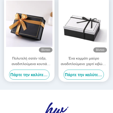
Βίντεο
Βίντεο
Πολυτελή σατέν τόξα,
Ένα κομμάτι μαύρο
αναδιπλούμενα κουτιά
αναδιπλούμενο χαρτί κιβώτιο
δώρων, προ-δεμένα,
σατέν κορδέλες πολυτελή
Πάρτε την καλύτερη τιμή
Πάρτε την καλύτερη τιμή
πτυσσόμενα κουτιά
λευκά αναδιπλούμενα
συσκευασίας
κιβώτια