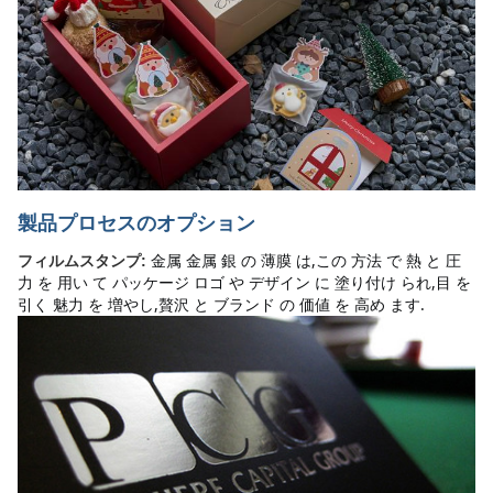
製品プロセスのオプション
金属 金属 銀 の 薄膜 は,この 方法 で 熱 と 圧
フィルムスタンプ:
力 を 用い て パッケージ ロゴ や デザイン に 塗り付け られ,目 を 
引く 魅力 を 増やし,贅沢 と ブランド の 価値 を 高め ます.