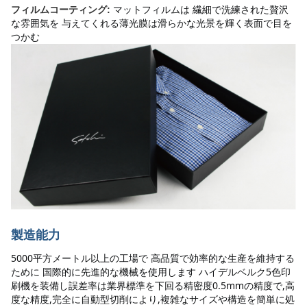
マットフィルムは 繊細で洗練された贅沢
フィルムコーティング:
な雰囲気を 与えてくれる薄光膜は滑らかな光景を輝く表面で目を
つかむ
製造能力
5000平方メートル以上の工場で 高品質で効率的な生産を維持する
ために 国際的に先進的な機械を使用します ハイデルベルク5色印
刷機を装備し誤差率は業界標準を下回る精密度0.5mmの精度で,高
度な精度,完全に自動型切削により,複雑なサイズや構造を簡単に処