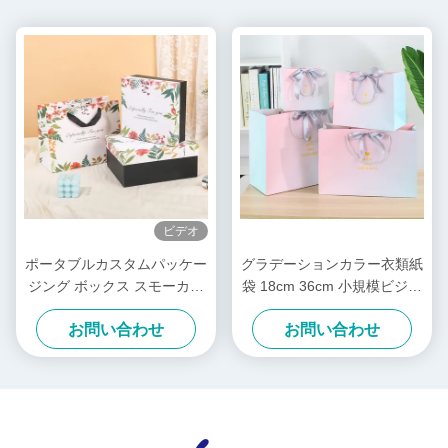
ビデオ
ポータブルカスタムパッケー
グラデーションカラー衣類紙
ジング ボックス スモーカー
袋 18cm 36cm 小規模ビジネ
オフセット印刷 正方形 ギフ
ス向けカスタムパッケージ
お問い合わせ
お問い合わせ
ト ボックス