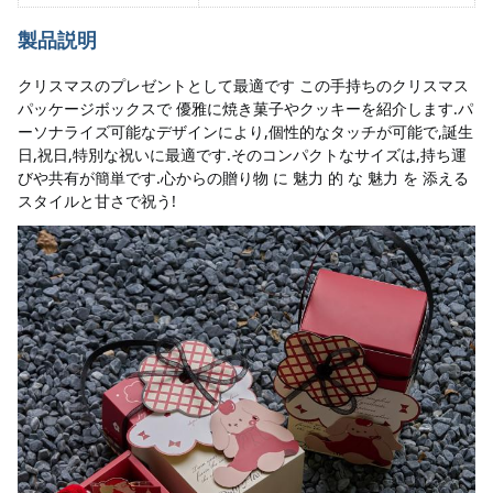
製品説明
クリスマスのプレゼントとして最適です この手持ちのクリスマス
パッケージボックスで 優雅に焼き菓子やクッキーを紹介します.パ
ーソナライズ可能なデザインにより,個性的なタッチが可能で,誕生
日,祝日,特別な祝いに最適です.そのコンパクトなサイズは,持ち運
びや共有が簡単です.心からの贈り物 に 魅力 的 な 魅力 を 添える
スタイルと甘さで祝う!