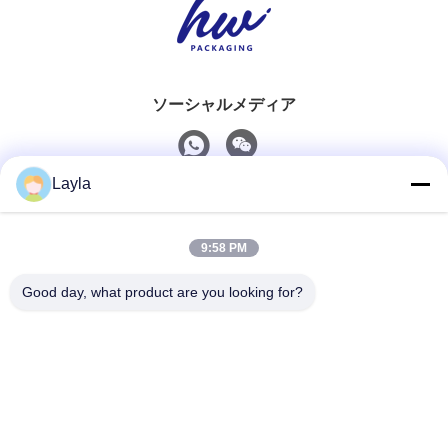
ソーシャルメディア
Layla
迅速な連絡
9:58 PM
Tel
0086-18688885859
Good day, what product are you looking for?
電子メール
packaging_o@163.com
住所