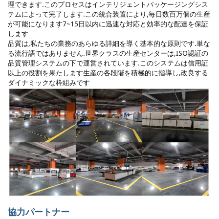
理できます.このプロセスはインテリジェントパッケージングシス
テムによって完了します.この統合装置により,毎日数百万個の生産
が可能になります7~15日以内に迅速な対応と効率的な配達を保証
します
品質は,私たちの業務のあらゆる詳細を導く基本的な原則です.単な
る流行語ではありません.世界クラスの生産センターは,ISO認証の
品質管理システムの下で運営されています.このシステムは信用証
以上の役割を果たします生産の各段階を積極的に指導し,改良する
ダイナミックな枠組みです
協力パートナー