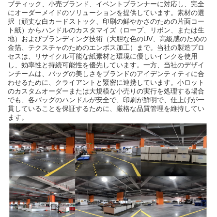
ブティック、小売ブランド、イベントプランナーに対応し、完全
にオーダーメイドのソリューションを提供しています。素材の選
択（頑丈な白カードストック、印刷の鮮やかさのための片面コー
ト紙）からハンドルのカスタマイズ（ロープ、リボン、または生
地）およびブランディング技術（大胆な色のUV、高級感のための
金箔、テクスチャのためのエンボス加工）まで。当社の製造プロ
セスは、リサイクル可能な紙素材と環境に優しいインクを使用
し、効率性と持続可能性を優先しています。一方、当社のデザイ
ンチームは、バッグの美しさをブランドのアイデンティティに合
わせるために、クライアントと緊密に連携しています。小ロット
のカスタムオーダーまたは大規模な小売りの実行を処理する場合
でも、各バッグのハンドルが安全で、印刷が鮮明で、仕上げが一
貫していることを保証するために、厳格な品質管理を維持してい
ます。