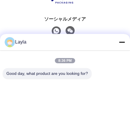
ソーシャルメディア
Layla
迅速な連絡
8:36 PM
Tel
0086-18688885859
Good day, what product are you looking for?
電子メール
packaging_o@163.com
住所
客室1006 建物2 ハイイン・シンギュエ 383 パンユ大道
北 広州市 広東省