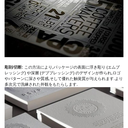
この方法により,パッケージの表面に浮き彫り (エムブ
彫刻/切断:
レッシング) や深層 (デブブレッシング) のデザインが作られ,ロゴ
やパターンに深さや質感,そして優れた触覚質が与えられます.より
多次元で洗練された外観をもたらします.