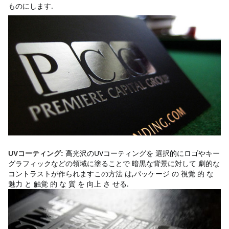
ものにします.
高光沢のUVコーティングを 選択的にロゴやキー
UVコーティング:
グラフィックなどの領域に塗ることで 暗黒な背景に対して 劇的な
コントラストが作られますこの方法 は,パッケージ の 視覚 的 な 
魅力 と 触覚 的 な 質 を 向上 さ せる.