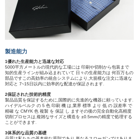
製造能力
1優れた生産能力と迅速な対応
5000平方メートルの現代的な工場には 印刷や切削から包装まで
知的生産ラインが組み込まれていて 日々の生産能力は 何百万もの
部品ですこの高効率の統合システムにより,大規模な注文に迅速な
対応と 7~15日以内に効率的な配達が保証されます.
2保証された技術的精度
製品品質を保証するために,国際的に先進的な機器に頼っています.
ハイデルベルク の 5 色 印刷 機 は,業界 標準 より 低 の 誤差率 で
精確 な CMYK 色 複製 を 保証 し ますその後の完全自動化高精度
切削プロセスは,複雑なサイズと構造を ±0.5mmの精度で処理する
ことができます.
3体系的な品質の基礎
品質は私たちの基本的な原則であり 単なるスローガンではありま