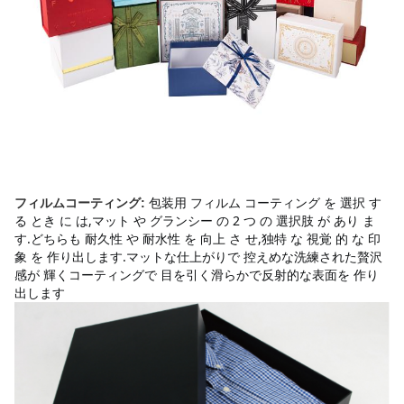
包装用 フィルム コーティング を 選択 す
フィルムコーティング:
る とき に は,マット や グランシー の 2 つ の 選択肢 が あり ま
す.どちらも 耐久性 や 耐水性 を 向上 さ せ,独特 な 視覚 的 な 印
象 を 作り出します.マットな仕上がりで 控えめな洗練された贅沢
感が 輝くコーティングで 目を引く滑らかで反射的な表面を 作り
出します