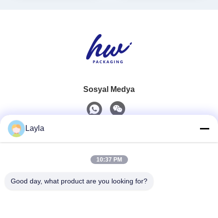
Sosyal Medya
Layla
Hızlı iletişim
10:37 PM
Tel
0086-18688885859
Good day, what product are you looking for?
E-Posta