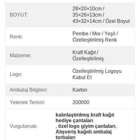
28×20×10cm / 
BOYUT:
35×26×13cm / 
43×32×14cm / Özel Boyut
Pembe / Mor / Yeşil / 
Renk:
Özelleştirilmiş Renk
Kraft Kağıt / 
Malzeme:
Özelleştirilmiş
Özelleştirilmiş Logoyu 
Logo:
Kabul Et
Ambalaj Bilgileri:
Karton
Yetenek Temini:
200000
kalınlaştırılmış kraft kağıt 
hediye çantaları
Vurgulamak:
, 
özel logo giyim çantaları
, 
Alışveriş kağıdı ambalaj 
torbaları