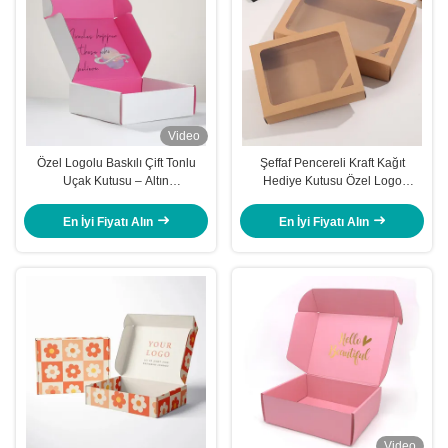
Video
Özel Logolu Baskılı Çift Tonlu
Şeffaf Pencereli Kraft Kağıt
Uçak Kutusu – Altın
Hediye Kutusu Özel Logo
Varak/UV/Kabartma
Havlular İçin İdeal
Seçenekleriyle Nakliye ve Hediye
En İyi Fiyatı Alın
En İyi Fiyatı Alın
Ambalajı
Video