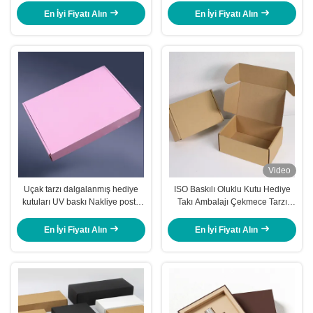
Dönüştürülebilir
En İyi Fiyatı Alın
En İyi Fiyatı Alın
Video
Uçak tarzı dalgalanmış hediye
ISO Baskılı Oluklu Kutu Hediye
kutuları UV baskı Nakliye posta
Takı Ambalajı Çekmece Tarzı
kutuları pembe
Kraft Kutu Posta Kutuları
En İyi Fiyatı Alın
En İyi Fiyatı Alın