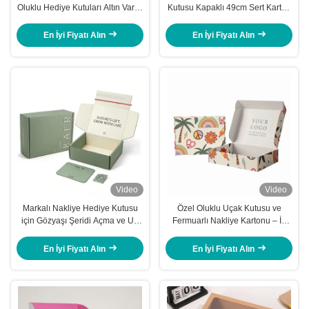
Oluklu Hediye Kutuları Altın Varak
Kutusu Kapaklı 49cm Sert Karton
Baskılı Nakliye Kutusu
Kutusu
En İyi Fiyatı Alın
En İyi Fiyatı Alın
Video
Video
Markalı Nakliye Hediye Kutusu
Özel Oluklu Uçak Kutusu ve
için Gözyaşı Şeridi Açma ve UV
Fermuarlı Nakliye Kartonu – İç
Baskı ile Özel Oluklu Posta
Çamaşırı Ambalajı
Kutusu
En İyi Fiyatı Alın
En İyi Fiyatı Alın