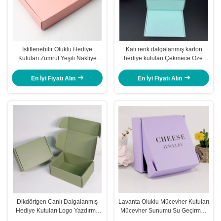
İstiflenebilir Oluklu Hediye
Katı renk dalgalanmış karton
Kutuları Zümrüt Yeşili Nakliye
hediye kutuları Çekmece Özel
Hediye Kutuları Gümüş Folyo
Logo katlanabilir karton kutular
Altın Metalik
En İyi Fiyatı Alın
En İyi Fiyatı Alın
Dikdörtgen Canlı Dalgalanmış
Lavanta Oluklu Mücevher Kutuları
Hediye Kutuları Logo Yazdırma
Mücevher Sunumu Su Geçirmez
Dalgalanmış Posta Kutusu
Nakliye Kutuları Geri