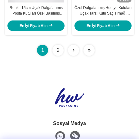
Renkli 15cm Uçak Dalgalanmış
Özel Dalgalanmış Hediye Kutuları
Posta Kutuları Özel Basılmış
Uçak Tarzı Kutu Saç Tırnağı
Karton Kutular
Mücevher ve Hediye Ambalajı
Sıcak Damgalama Ve UV Baskı
En İyi Fiyatı Alın
En İyi Fiyatı Alın
Mümkün Ürün Tanıtımı
1
2
Sosyal Medya