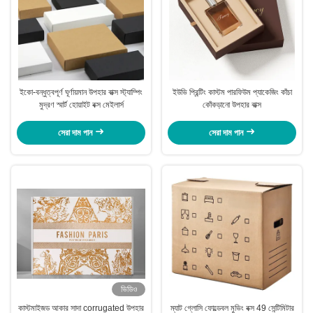
ইকো-বন্ধুত্বপূর্ণ ঘূর্ণায়মান উপহার বাক্স স্ট্যাম্পিং
ইউভি প্রিন্টিং কাস্টম পারফিউম প্যাকেজিং কাঁচা
মুদ্রণ স্মার্ট হোয়াইট বক্স মেইলার্স
কোঁকড়ানো উপহার বাক্স
সেরা দাম পান
সেরা দাম পান
ভিডিও
কাস্টমাইজড আকার সাদা corrugated উপহার
ম্যাট গ্লোসি ফোল্ডেবল মুভিং বক্স 49 সেন্টিমিটার