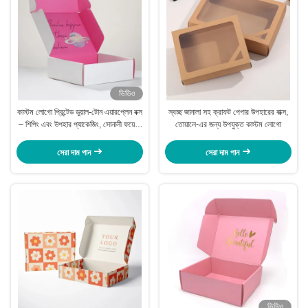
ভিডিও
কাস্টম লোগো প্রিন্টেড ডুয়াল-টোন এয়ারপ্লেন বক্স
স্বচ্ছ জানালা সহ ক্রাফট পেপার উপহারের বাক্স,
– শিপিং এবং উপহার প্যাকেজিং, সোনালী ফয়েল/
তোয়ালে-এর জন্য উপযুক্ত কাস্টম লোগো
ইউভি/এম্বসিং বিকল্প সহ
সেরা দাম পান
সেরা দাম পান
ভিডিও