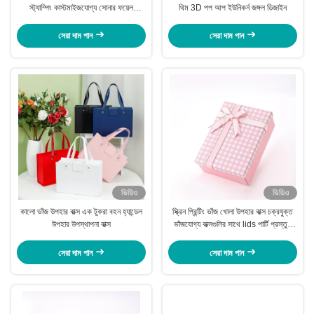
স্ট্যাম্পিং কাস্টমাইজযোগ্য সোনার ফয়েল
থিম 3D পপ আপ ইউনিকর্ন জঙ্গল ডিজাইন
প্যাকেজিং বক্স
সেরা দাম পান
সেরা দাম পান
ভিডিও
ভিডিও
কালো ভাঁজ উপহার বাক্স এক টুকরা বহন হ্যান্ডেল
স্ক্রিন প্রিন্টিং ভাঁজ খোলা উপহার বাক্স চক্রযুক্ত
উপহার উপস্থাপনা বাক্স
ভাঁজযোগ্য বাক্সগুলির সাথে lids পার্টি প্রস্তুত
উপস্থাপনা
সেরা দাম পান
সেরা দাম পান