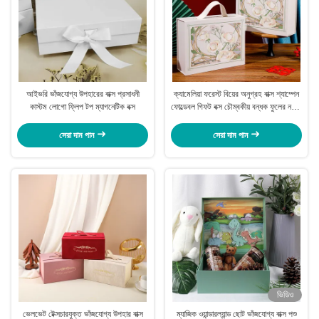
আইভরি ভাঁজযোগ্য উপহারের বাক্স প্রসাধনী
ক্যামেলিয়া ফরেস্ট বিয়ের অনুগ্রহ বাক্স শ্যাম্পেন
কাস্টম লোগো ফ্লিপ টপ ম্যাগনেটিক বক্স
ফোল্ডেবল গিফট বক্স চৌম্বকীয় বন্ধক ফুলের নকশা
সহ
সেরা দাম পান
সেরা দাম পান
ভিডিও
ভেলভেট টেক্সচারযুক্ত ভাঁজযোগ্য উপহার বাক্স
ম্যাজিক ওয়ান্ডারল্যান্ড ছোট ভাঁজযোগ্য বাক্স পশু