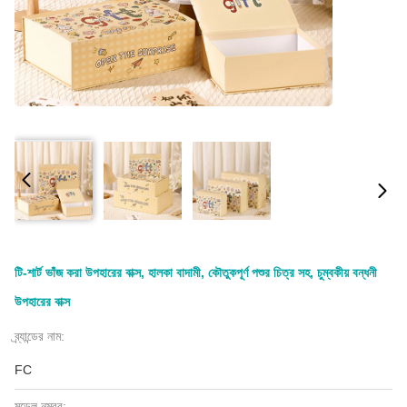
টি-শার্ট ভাঁজ করা উপহারের বাক্স, হালকা বাদামী, কৌতুকপূর্ণ পশুর চিত্র সহ, চুম্বকীয় বন্ধনী
উপহারের বাক্স
ব্র্যান্ডের নাম:
FC
মডেল নম্বর: