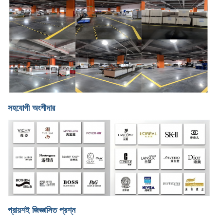
সহযোগী অংশীদার
প্রায়শই জিজ্ঞাসিত প্রশ্ন