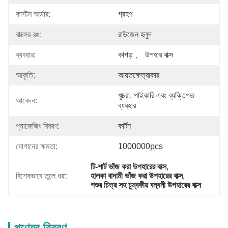
কাস্টম অর্ডার:
গ্রহণ
বাক্সের রঙ:
রাউজেন হলুদ
ব্যবহার:
কাপড় 、 উপহার বাক্স
আকৃতি:
আয়তক্ষেত্রাকার
খুচরা, পাইকারি এবং ব্যক্তিগত 
আবেদন:
ব্যবহার
প্যাকেজিং বিবরণ:
কার্টন
যোগানের ক্ষমতা:
1000000pcs
টি-শার্ট ভাঁজ করা উপহারের বাক্স
, 
বিশেষভাবে তুলে ধরা:
হালকা বাদামী ভাঁজ করা উপহারের বাক্স
, 
পশুর চিত্র সহ চুম্বকীয় বন্ধনী উপহারের বাক্স
পণ্যের বিবরণ