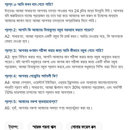
প্রশ্ন ১ঃ আমি কখন দাম পেতে পারি?
উত্তরঃ আমরা সাধারণত আপনার তদন্ত পাওয়ার পরে 24 ঘন্টার মধ্যে উদ্ধৃতি দিই। আপনার
যদি জরুরিভাবে দামের প্রয়োজন হয় তবে দয়া করে আমাদের কল করুন বা ইমেলের মাধ্যমে
আমাদের জানান যাতে আমরা আপনার তদন্তকে অগ্রাধিকার দিতে পারি।
প্রশ্ন 2: আপনি কি আমাদের বিনামূল্যে নমুনা সরবরাহ করতে পারেন?
A2: সাধারণত, আমরা প্রথমে একটি নমুনা ফি চার্জ করব। অর্ডার দেওয়ার পরে, ফি আপনাকে
ফেরত দেওয়া হবে।
প্রশ্ন 3: আপনার গুণমান পরীক্ষা করার জন্য আমি কীভাবে নমুনা পেতে পারি?
A3: মূল্য নিশ্চিত করার পরে, আপনি আমাদের মান পরীক্ষা করার জন্য নমুনা অনুরোধ করতে
পারেন। যদি আপনি শুধুমাত্র নকশা এবং কাগজ মান পরীক্ষা করার জন্য একটি ফাঁকা নমুনা
প্রয়োজন, আমরা বিনামূল্যে নমুনা প্রদান করবে,এবং আপনাকে শুধুমাত্র শিপিং খরচ দিতে হবে.
প্রশ্ন 4: আপনার পেমেন্টের শর্তাবলী কি?
A4: আমরা পেপ্যাল, ওয়েস্টার্ন ইউনিয়ন, ওয়্যার ট্রান্সফার এবং অন্যান্য আলোচনাযোগ্য
পদ্ধতি গ্রহণ করি। সাধারণত, আমরা উত্পাদন আগে 30% আমানত প্রয়োজন, এবং অবশিষ্ট
70% ভারসাম্য চালানের আগে প্রদান করা আবশ্যক।
প্রশ্ন 5: আমাদের নকশা ব্যবহারযোগ্য?
A5: হ্যাঁ, আপনার নকশা আমাদের সমস্ত পণ্য অন্তর্ভুক্ত করা হয়।
ট্যাগ্স:
স্মারক গয়না বাক্স
সোনার ফয়েল বক্স