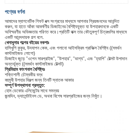
পণ্যের বর্ণনা
আমাদের ম্যাগনেটিক গিফট বক্স সংগ্রহের মাধ্যমে আপনার প্রিয়জনদের আনন্দিত
করুন, যা হাতে আঁকা আকর্ষণীয় ডিজাইনের বৈশিষ্ট্যযুক্ত যা উপহারদানকে একটি
অবিস্মরণীয় অভিজ্ঞতায় পরিণত করে।প্রতিটি বাক্স তার কৌতুকপূর্ণ চিত্রগুলির মাধ্যমে
একটি আনন্দদায়ক গল্প বলে.
খেলাধুলার গল্পের বইয়ের নকশাঃ
হাসিখুশি কুকুর, উদযাপন কেক, এবং গলানো আইসক্রিম গ্রাফিক্স বৈশিষ্ট্য ((সমর্থন
কাস্টমাইজড লোগো)
ডিজাইন জুড়ে "ওপেন সারপ্রাইজ", "উপহার", "ভাগ্য", এবং "হ্যাপি" টেক্সট উপাদান
অন্তর্ভুক্ত ((সমর্থন কাস্টমাইজড টেক্সট)
প্রিমিয়াম ফাংশনাল বৈশিষ্ট্যঃ
শক্তিশালী চৌম্বকীয় বন্ধ
বহুমুখী উপহার বিকল্প জন্য তিনটি স্নাতক আকার
সম্পূর্ণ উপস্থাপনা প্রস্তুত:
হোম ডেকোর এলিমেন্টের সাথে সমন্বয়
জন্মদিন, ভ্যালেন্টাইনস ডে, অথবা বিশেষ সারপ্রাইজের জন্য নিখুঁত।