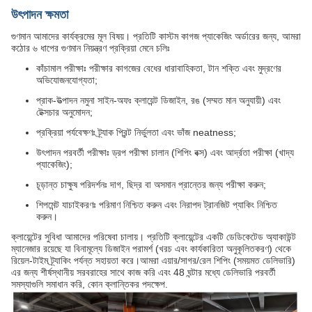
উৎপাদন ক্ষমতা
গুণমান আমাদের কার্যক্রমের মূল বিষয়। প্রতিটি কাস্টম কাগজ প্যাকেজিং অর্ডারের জন্য, আমরা
কঠোর ৬ ধাপের গুণমান নিয়ন্ত্রণ প্রক্রিয়া মেনে চলিঃ
কাঁচামাল পরীক্ষাঃ পরীক্ষার কাগজের বেধের ধারাবাহিকতা, টান শক্তি এবং মুদ্রণের
অভিযোজনযোগ্যতা;
প্রাক-উত্পাদন নমুনা সাইন-অফঃ ক্লায়েন্ট ডিজাইন, রঙ (সম্মত মান অনুযায়ী) এবং
টেক্সচার অনুমোদন;
প্রক্রিয়া পর্যবেক্ষণঃ ট্র্যাক প্রিন্ট নির্ভুলতা এবং ভাঁজ neatness;
উৎপাদন পরবর্তী পরীক্ষাঃ ড্রপ পরীক্ষা চালান (শিপিং বক্স) এবং আর্দ্রতা পরীক্ষা (খাদ্য
প্যাকেজিং);
চূড়ান্ত চাক্ষুষ পরিদর্শনঃ দাগ, ছিদ্র বা অসমান প্রান্তের জন্য পরীক্ষা করুন;
শিপমেন্ট যাচাইকরণঃ পরিমাণ নিশ্চিত করুন এবং নিরাপদ ট্রানজিট প্যাকিং নিশ্চিত
করুন।
ক্লায়েন্টের সুবিধা আমাদের পরিষেবা চালায়। প্রতিটি ক্লায়েন্টের একটি ডেডিকেটেড অ্যাকাউন্ট
ম্যানেজার রয়েছে যা বিনামূল্যে ডিজাইন পরামর্শ (খরচ এবং কার্যকারিতা অনুকূলিতকরণ) থেকে
রিয়েল-টাইম ট্র্যাকিং পর্যন্ত সহায়তা করে।আমরা এয়ার/সাগর/রেল শিপিং (সময়মত ডেলিভারি)
এর জন্য শীর্ষস্থানীয় সরবরাহের সাথে কাজ করি এবং 48 ঘন্টার মধ্যে ডেলিভারি পরবর্তী
সমস্যাগুলি সমাধান করি, কোন ক্লান্তিকর পদক্ষেপ.