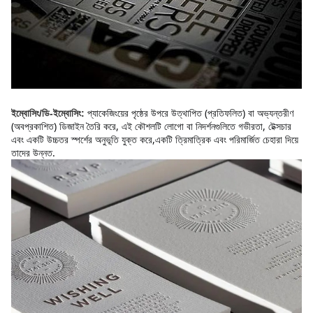
প্যাকেজিংয়ের পৃষ্ঠের উপরে উত্থাপিত (প্রতিফলিত) বা অভ্যন্তরীণ 
ইম্বোসিং/ডি-ইম্বোসিং:
(অবপ্রকাশিত) ডিজাইন তৈরি করে, এই কৌশলটি লোগো বা নিদর্শনগুলিতে গভীরতা, টেক্সচার 
এবং একটি উচ্চতর স্পর্শের অনুভূতি যুক্ত করে,একটি ত্রিমাত্রিক এবং পরিমার্জিত চেহারা দিয়ে 
তাদের উন্নত.