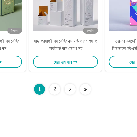
ভিডিও
ভিডিও
াধনী প্যাকেজিং
সাদা প্রসাধনী প্যাকেজিং বক্স বডি ওয়াশ শ্যাম্পু
ফোল্ডার কসমেটি
র বক্স
কার্ডবোর্ড বাক্স লোগো সহ
বিলাসবহুল ইউএসবি 
সেরা দাম পান
সেরা
1
2