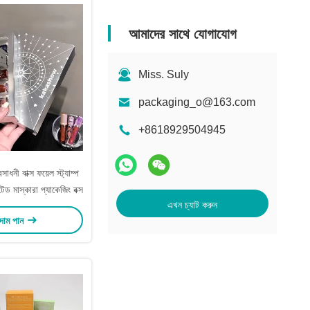
আমাদের সাথে যোগাযোগ
Miss. Suly
packaging_o@163.com
+8618929504945
সাধনী বাক্স ফয়েল স্ট্যাম্প
টেড মাস্কারা প্যাকেজিং বক্স
এখন চ্যাট করুন
 দাম পান