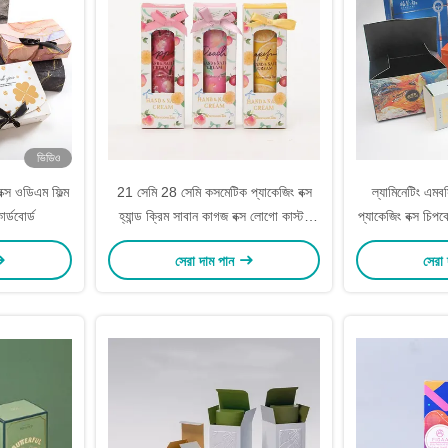
ভিডিও
ক্স ওডিএম ফিল্ম
21 সেমি 28 সেমি কসমেটিক প্যাকেজিং বক্স
ল্যামিনেটিং এমব
র্ডবোর্ড
হ্যান্ড ক্রিম সাবান কাগজ বক্স লোগো কাস্টম
প্যাকেজিং বক্স চিপব
মুদ্রিত
সেরা দাম পান
সেরা