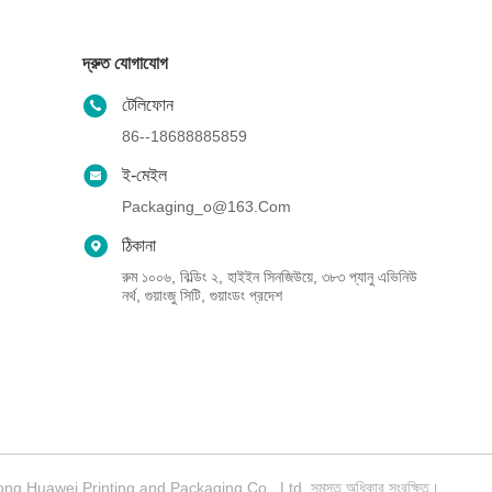
দ্রুত যোগাযোগ
টেলিফোন
86--18688885859
ই-মেইল
Packaging_o@163.com
ঠিকানা
রুম ১০০৬, বিল্ডিং ২, হাইইন সিনজিউয়ে, ৩৮৩ প্যানু এভিনিউ
নর্থ, গুয়াংজু সিটি, গুয়াংডং প্রদেশ
gdong Huawei Printing and Packaging Co., Ltd. সমস্ত অধিকার সংরক্ষিত।