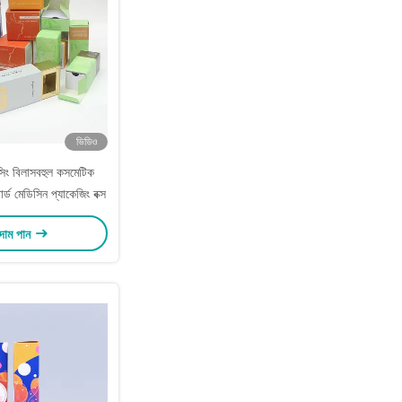
ভিডিও
সিং বিলাসবহুল কসমেটিক
োর্ড মেডিসিন প্যাকেজিং বক্স
 দাম পান