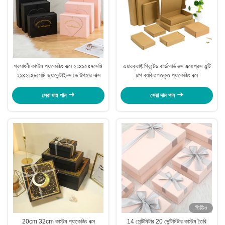
প্রসাধনী কাস্টম প্যাকেজিং বাক্স ২১x১৫x৭সেমি
এয়ারক্রাফ্ট প্রিন্টেড কার্ডবোর্ড বক্স এক্সপ্রেস এন্টি
২১x২১x৮সেমি ভ্যালেন্টাইনস ডে উপহার বাক্স
চাপ ব্যক্তিগতকৃত প্যাকেজিং বক্স
সেরা দাম পান
সেরা দাম পান
ভিডিও
20cm 32cm কাস্টম প্যাকেজিং বক্স
14 সেন্টিমিটার 20 সেন্টিমিটার কাস্টম তৈরি