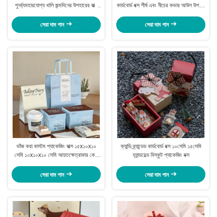
পুনর্ব্যবহারযোগ্য খালি জন্মদিনের উপহারের বাক্স
কার্ডবোর্ড বক্স শীর্ষ এবং নীচের কভার আউল উপহার
কাস্টমাইজড
বাক্স
সেরা দাম পান
সেরা দাম পান
ভাঁজ করা কাস্টম প্যাকেজিং বাক্স ১৫x১০x১০
ক্যান্ডি ব্র্যান্ডেড কার্ডবোর্ড বক্স ১০সেমি ১৫সেমি
সেমি ১০x১০x১০ সেমি আয়তক্ষেত্রাকার কেক
হ্যান্ডহেল্ড বিস্কুট প্যাকেজিং বক্স
প্যাকেজিং বাক্স
সেরা দাম পান
সেরা দাম পান