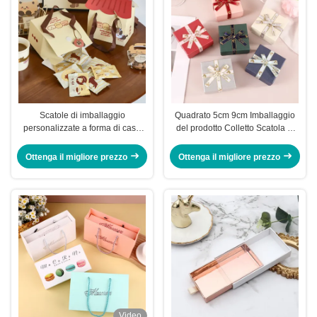
Scatole di imballaggio
Quadrato 5cm 9cm Imballaggio
personalizzate a forma di casa
del prodotto Colletto Scatola di
Caramelle 17,5 cm Piccole
imballaggio Piccola scatola di
scatole di cartone per biscotti
gioielli da viaggio
Ottenga il migliore prezzo
Ottenga il migliore prezzo
Video