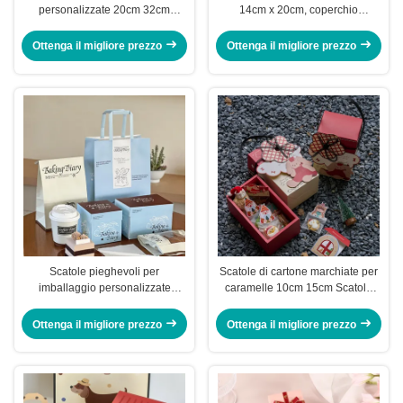
personalizzate 20cm 32cm
14cm x 20cm, coperchio
Riciclabili Scatola regalo di
superiore e inferiore, scatola
compleanno vuota
regalo con fiocco
Ottenga il migliore prezzo
Ottenga il migliore prezzo
Personalizzata
Scatole pieghevoli per
Scatole di cartone marchiate per
imballaggio personalizzate
caramelle 10cm 15cm Scatola
15x10x10cm 10x10x10cm
per biscotti portatile
Scatola rettangolare per
Ottenga il migliore prezzo
Ottenga il migliore prezzo
confezioni di torte