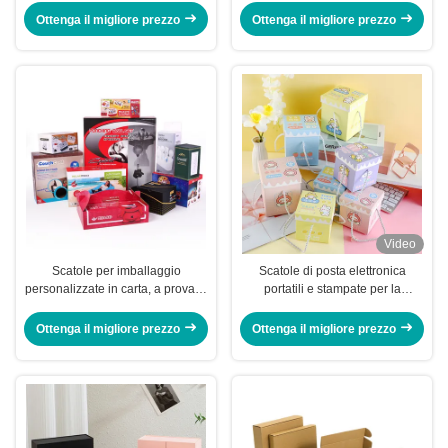
Scatole di corriere strappate
Ottenga il migliore prezzo
Ottenga il migliore prezzo
Video
Scatole per imballaggio
Scatole di posta elettronica
personalizzate in carta, a prova di
portatili e stampate per la
umidità, scatola di cartone bianco
sorpresa Scatola di mele natalizie
9,8 x 9,8 x 10 cm
Ottenga il migliore prezzo
Ottenga il migliore prezzo