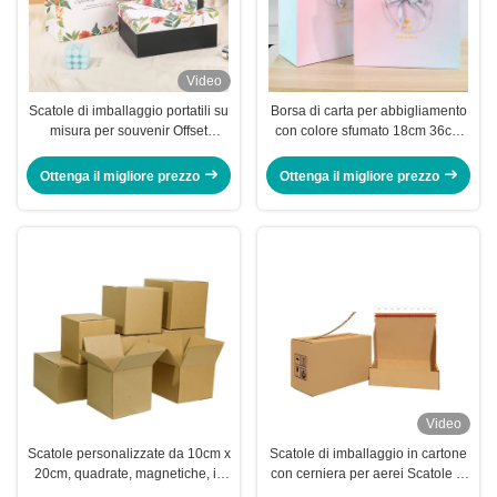
Video
Scatole di imballaggio portatili su
Borsa di carta per abbigliamento
misura per souvenir Offset
con colore sfumato 18cm 36cm
Rectangular Gift Box
Imballaggio personalizzato per
piccole imprese
Ottenga il migliore prezzo
Ottenga il migliore prezzo
Video
Scatole personalizzate da 10cm x
Scatole di imballaggio in cartone
20cm, quadrate, magnetiche, in
con cerniera per aerei Scatole di
cartone ondulato
spedizione personalizzate