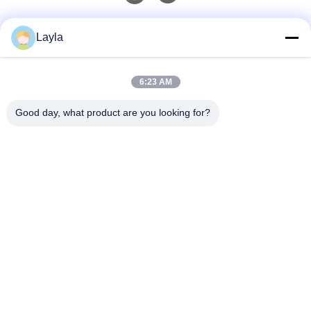
Contatto rapido
Layla
Telefono
6:23 AM
0086-18688885859
Good day, what product are you looking for?
Email
packaging_o@163.com
Indirizzo
Stanza 1006, Edificio 2, Haiyin Xingyue, 383 Viale
Panyu Nord, Città di Guangzhou, Provincia di
Guangdong
Norme Sulla Privacy
|
Mappa Del Sito