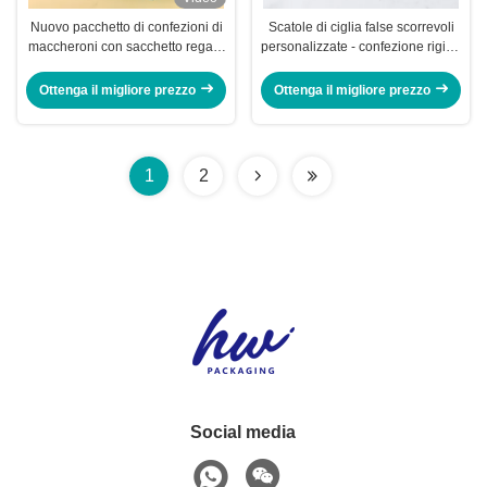
Nuovo pacchetto di confezioni di
Scatole di ciglia false scorrevoli
maccheroni con sacchetto regalo
personalizzate - confezione rigida
in carta Premium Scatola per
e rettangolare di lusso con
fiocchi di neve Caramelle
stampa del logo del marchio
Ottenga il migliore prezzo
Ottenga il migliore prezzo
croccanti dolcetti da forno Dolci
per la panetteria
1
2
Social media