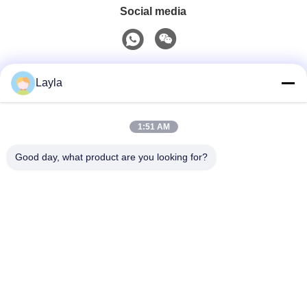
Social media
Contatto rapido
Layla
Telefono
1:51 AM
0086-18688885859
Good day, what product are you looking for?
Email
packaging_o@163.com
Indirizzo
Stanza 1006, Edificio 2, Haiyin Xingyue, 383 Viale
Panyu Nord, Città di Guangzhou, Provincia di
Guangdong