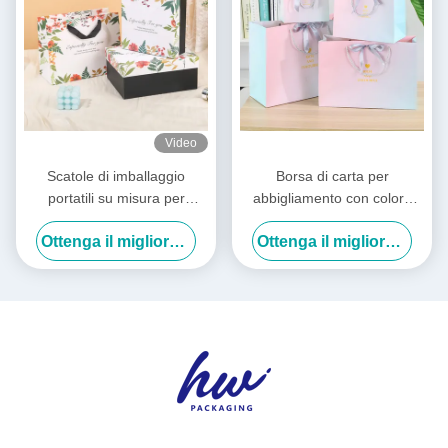
Video
Scatole di imballaggio
Borsa di carta per
portatili su misura per
abbigliamento con colore
souvenir Offset Rectangular
sfumato 18cm 36cm
Ottenga il migliore prezzo
Ottenga il migliore prezzo
Gift Box
Imballaggio personalizzato
per piccole imprese