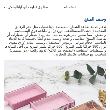
الاستخدام
صناديق تغليف الهدايا/البسكويت
وصف المنتج
تدعم خدمة طباعة الشعار المخصصة لدينا تقنيات مثل ختم الرقائق
المعدنية (الذهب/الفضة/الذهب الوردي)، والطباعة فوق البنفسجية،
والنقش - مما يضمن تميز هوية علامتك التجارية (الشعار أو الشعارات أو
تفاصيل المنتج) بتفاصيل واضحة ومتينة. نقدم أيضًا تخصيصًا كاملاً للأبعاد
(لتناسب أحجام صواني الرموش المختلفة)، وسمك المادة (ورق مقوى
بوزن 350 جرامًا للمتر المربع - 600 جرامًا للمتر المربع من أجل المتانة)،
والتشطيبات السطحية (التصفيح غير اللامع/اللامع، والطلاء ذو الملمس)
لتتناسب مع جماليات علامتك التجارية.