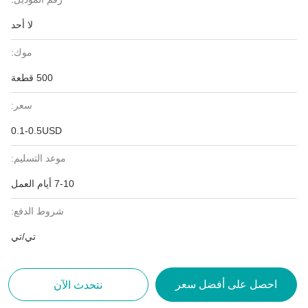
لا أحد
موك:
500 قطعة
سعر:
0.1-0.5USD
موعد التسليم:
7-10 أيام العمل
شروط الدفع:
تي/تي
احصل على أفضل سعر
نتحدث الآن