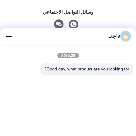
وسائل التواصل الاجتماعي
Layla
اتصال سريع
5:29 AM
الهاتف
0086-18688885859
Good day, what product are you looking for?
البريد الإلكتروني
packaging_o@163.com
العنوان
غرفة 1006، المبنى 2، هايين شينغيو، 383 شارع بانيو الشمالي،
مدينة قوانغتشو، مقاطعة قوانغدونغ