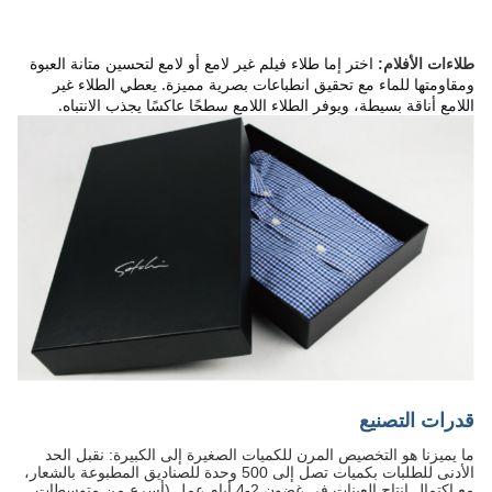
اختر إما طلاء فيلم غير لامع أو لامع لتحسين متانة العبوة 
طلاءات الأفلام:
ومقاومتها للماء مع تحقيق انطباعات بصرية مميزة. يعطي الطلاء غير 
اللامع أناقة بسيطة، ويوفر الطلاء اللامع سطحًا عاكسًا يجذب الانتباه.
قدرات التصنيع
ما يميزنا هو التخصيص المرن للكميات الصغيرة إلى الكبيرة: نقبل الحد
الأدنى للطلبات بكميات تصل إلى 500 وحدة للصناديق المطبوعة بالشعار،
مع اكتمال إنتاج العينات في غضون 2-4 أيام عمل (أسرع من متوسطات