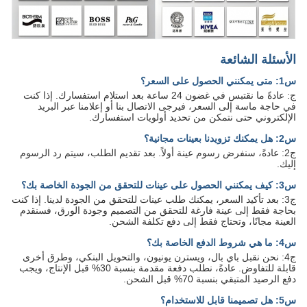
الأسئلة الشائعة
س1: متى يمكنني الحصول على السعر؟
ج: عادةً ما نقتبس في غضون 24 ساعة بعد استلام استفسارك. إذا كنت
في حاجة ماسة إلى السعر، فيرجى الاتصال بنا أو إعلامنا عبر البريد
الإلكتروني حتى نتمكن من تحديد أولويات استفسارك.
س2: هل يمكنك تزويدنا بعينات مجانية؟
ج2: عادةً، سنفرض رسوم عينة أولاً. بعد تقديم الطلب، سيتم رد الرسوم
إليك.
س3: كيف يمكنني الحصول على عينات للتحقق من الجودة الخاصة بك؟
ج3: بعد تأكيد السعر، يمكنك طلب عينات للتحقق من الجودة لدينا. إذا كنت
بحاجة فقط إلى عينة فارغة للتحقق من التصميم وجودة الورق، فسنقدم
العينة مجانًا، وتحتاج فقط إلى دفع تكلفة الشحن.
س4: ما هي شروط الدفع الخاصة بك؟
ج4: نحن نقبل باي بال، ويسترن يونيون، والتحويل البنكي، وطرق أخرى
قابلة للتفاوض. عادةً، نطلب دفعة مقدمة بنسبة 30% قبل الإنتاج، ويجب
دفع الرصيد المتبقي بنسبة 70% قبل الشحن.
س5: هل تصميمنا قابل للاستخدام؟