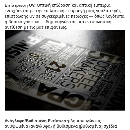
Οπτική επίδραση και απτική εμπειρία 
Επίστρωση UV:
ενισχύονται με την επιλεκτική εφαρμογή μιας γυαλιστερής 
επίστρωσης UV σε συγκεκριμένες περιοχές — όπως λογότυπα 
ή βασικά γραφικά — δημιουργώντας μια εντυπωσιακή 
αντίθεση με τις ματ επιφάνειες.
Δημιουργώντας 
Ανάγλυφη/Βυθισμένη Εκτύπωση:
ανυψωμένα (ανάγλυφα) ή βυθισμένα (βυθισμένα) σχέδια 