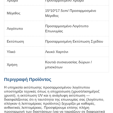
Χρώμα
Προσαρμοσμένο Χρώμα
15*10*17.5cm/ Προσαρμοσμένο
Μέγεθος
Μέγεθος
Προσαρμοσμένο Λογότυπο
Λογότυπο
Επωνυμίας
Εκτύπωση
Προσαρμοσμένη Εκτύπωση Σχεδίου
Υλικό
Λευκό Χαρτόνι
Κουτιά συσκευασίας δώρων /
Χρήση
μπισκότων
Περιγραφή Προϊόντος
Η υπηρεσία εκτύπωσης προσαρμοσμένου λογότυπου
υποστηρίζει τεχνικές όπως η επιχρύσωση (χρυσό/ασημί/ροζ
χρυσό), η εκτύπωση UV και η ανάγλυφη εκτύπωση —
διασφαλίζοντας ότι η ταυτότητα της επωνυμίας σας (λογότυπο,
σλόγκαν ή λεπτομέρειες προϊόντος) ξεχωρίζει με καθαρές,
ανθεκτικές λεπτομέρειες. Προσφέρουμε επίσης πλήρη
προσαρμογή των διαστάσεων (για να ταιριάζουν σε διαφορετικά