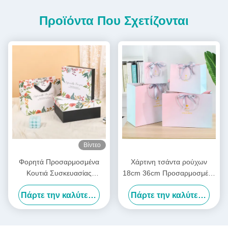
Προϊόντα Που Σχετίζονται
Βίντεο
Φορητά Προσαρμοσμένα
Χάρτινη τσάντα ρούχων
Κουτιά Συσκευασίας
18cm 36cm Προσαρμοσμένη
Αναμνηστικών Εκτύπωσης
συσκευασία για μικρές
Πάρτε την καλύτερη τιμή
Πάρτε την καλύτερη τιμή
Offset Ορθογώνιο Κουτί
επιχειρήσεις
Δώρου