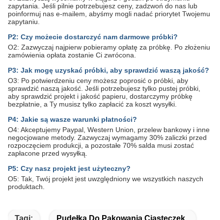
zapytania. Jeśli pilnie potrzebujesz ceny, zadzwoń do nas lub
poinformuj nas e-mailem, abyśmy mogli nadać priorytet Twojemu
zapytaniu.
P2: Czy możecie dostarczyć nam darmowe próbki?
O2: Zazwyczaj najpierw pobieramy opłatę za próbkę. Po złożeniu
zamówienia opłata zostanie Ci zwrócona.
P3: Jak mogę uzyskać próbki, aby sprawdzić waszą jakość?
O3: Po potwierdzeniu ceny możesz poprosić o próbki, aby
sprawdzić naszą jakość. Jeśli potrzebujesz tylko pustej próbki,
aby sprawdzić projekt i jakość papieru, dostarczymy próbkę
bezpłatnie, a Ty musisz tylko zapłacić za koszt wysyłki.
P4: Jakie są wasze warunki płatności?
O4: Akceptujemy Paypal, Western Union, przelew bankowy i inne
negocjowane metody. Zazwyczaj wymagamy 30% zaliczki przed
rozpoczęciem produkcji, a pozostałe 70% salda musi zostać
zapłacone przed wysyłką.
P5: Czy nasz projekt jest użyteczny?
O5: Tak, Twój projekt jest uwzględniony we wszystkich naszych
produktach.
Tagi:
Pudełka Do Pakowania Ciasteczek