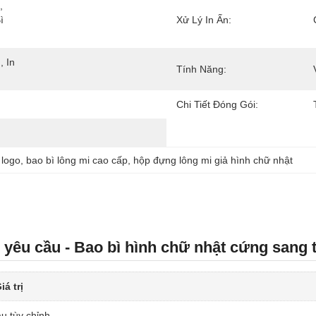
 
 
Xử Lý In Ấn:
 In 
Tính Năng:
Chi Tiết Đóng Gói:
 logo
, 
bao bì lông mi cao cấp
, 
hộp đựng lông mi giả hình chữ nhật
 yêu cầu - Bao bì hình chữ nhật cứng sang 
iá trị
u tùy chỉnh