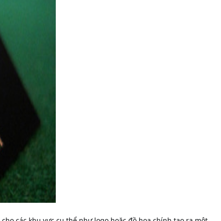
cho các khu vực cụ thể như logo hoặc đồ họa chính tạo ra một 