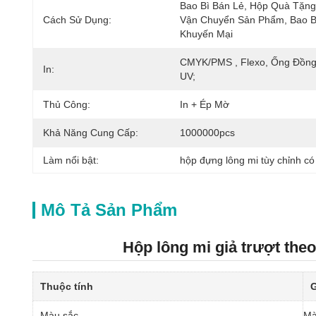
Bao Bì Bán Lẻ, Hộp Quà Tặng,
Cách Sử Dụng:
Vận Chuyển Sản Phẩm, Bao Bì
Khuyến Mại
CMYK/PMS , Flexo, Ống Đồng,
In:
UV;
Thủ Công:
In + Ép Mờ
Khả Năng Cung Cấp:
1000000pcs
Làm nổi bật:
hộp đựng lông mi tùy chỉnh có
Mô Tả Sản Phẩm
Hộp lông mi giả trượt theo
Thuộc tính
G
Màu sắc
Mà