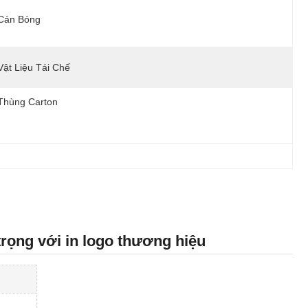
Cán Bóng
Vật Liệu Tái Chế
Thùng Carton
trọng với in logo thương hiệu