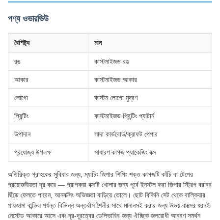
পণ্য ওভারভিউ
বৈশিষ্ট্য
মান
রঙ
কাস্টমাইজড রঙ
আকার
কাস্টমাইজড আকার
লোগো
কাস্টম লোগো মুদ্রণ
প্রিন্টিং
কাস্টমাইজড প্রিন্টিং প্যাটার্ন
উপাদান
সাদা কার্ডবোর্ড/ক্রাফট পেপার
প্রযোজ্য উপলক্ষ
সাধারণ কাগজ প্যাকেজিং বক্স
অতিরিক্ত গ্রাহকের সুবিধার জন্য, ম্যাচিং জিপার শিপিং শক্ত কাগজটি কাঁচি বা টেপের
প্রয়োজনীয়তা দূর করে — প্রাপকরা বক্সটি খোলার জন্য পূর্বে ইনস্টল করা জিপার স্ট্রিপ বরাবর
ছিঁড়ে ফেলতে পারেন, আনবক্সিং অভিজ্ঞতা বাড়িয়ে তোলে। ছোট বিকিনি সেট থেকে বাল্কিয়ার
পায়জামা বান্ডিল পর্যন্ত বিভিন্ন অন্তর্বাস শৈলীর সাথে মানানসই করার জন্য উভয় বাক্সের ধরনই
নেস্টেড আকারে আসে এবং দূর-দূরত্বের ডেলিভারির জন্য ঐচ্ছিক জলরোধী আবরণ সমর্থন