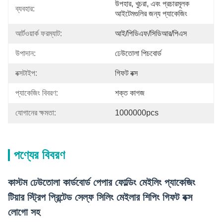
উপহার, খুচরা, এবং প্রচারমূলক 
ব্যবহার:
আইটেমগুলির জন্য প্যাকেজিং
আর্টওয়ার্ক ফরম্যাট:
আই/পিডিএফ/সিডিআর/পিএস
উপাদান:
ঢেউতোলা পিচবোর্ড
বক্সটাইপ:
গিফট বক্স
প্যাকেজিং বিবরণ:
শক্ত কাগজ
যোগানের ক্ষমতা:
1000000pcs
পণ্যের বিবরণ
কাস্টম ঢেউতোলা কার্ডবোর্ড পেপার ফোল্ডিং মেইলিং প্যাকেজিং
টিয়ার স্ট্রিপ প্রিন্টেড সেল্ফ সিলিং মেইলার শিপিং গিফট বক্স
লোগো সহ