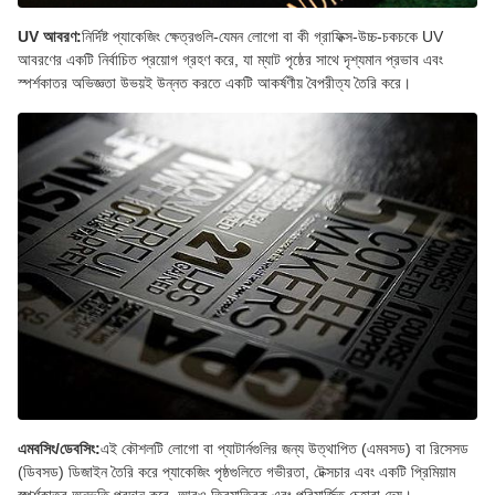
UV আবরণ:
নির্দিষ্ট প্যাকেজিং ক্ষেত্রগুলি-যেমন লোগো বা কী গ্রাফিক্স-উচ্চ-চকচকে UV
আবরণের একটি নির্বাচিত প্রয়োগ গ্রহণ করে, যা ম্যাট পৃষ্ঠের সাথে দৃশ্যমান প্রভাব এবং
স্পর্শকাতর অভিজ্ঞতা উভয়ই উন্নত করতে একটি আকর্ষণীয় বৈপরীত্য তৈরি করে।
এমবসিং/ডেবসিং:
এই কৌশলটি লোগো বা প্যাটার্নগুলির জন্য উত্থাপিত (এমবসড) বা রিসেসড
(ডিবসড) ডিজাইন তৈরি করে প্যাকেজিং পৃষ্ঠগুলিতে গভীরতা, টেক্সচার এবং একটি প্রিমিয়াম
স্পর্শকাতর অনুভূতি প্রদান করে, আরও ত্রিমাত্রিক এবং পরিমার্জিত চেহারা দেয়।