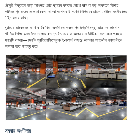
মৌসুমী বিক্রয়ের জন্য আপনার ছোট-ব্যাচের কাস্টম লোগো বাক্স বা বড় আকারের জিপার
কার্টনের প্রয়োজন হোক না কেন, আমরা আপনার ই-কমার্স শিপিংয়ের চাহিদা মেটাতে নমনীয় লিড
টাইম বজায় রাখি।
ব্র্যান্ডের আবেদনের সাথে কার্যকারিতা একত্রিত করতে প্রতিশ্রুতিবদ্ধ, আমাদের কারখানা
মৌলিক শিপিং বক্সগুলিকে সম্পদে রূপান্তরিত করে যা আপনার লজিস্টিক দক্ষতা এবং গ্রাহক
সন্তুষ্টি বাড়ায়—এমনকি প্রতিযোগিতামূলক ই-কমার্স বাজারে আপনার অন্তর্বাস পণ্যগুলিকে
আলাদা হতে সাহায্য করে৷
সমবায় অংশীদার