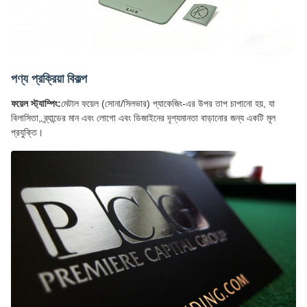
পণ্য প্রক্রিয়া বিকল্প
ফয়েল স্ট্যাম্পিং:
মেটাল ফয়েল (সোনা/সিলভার) প্যাকেজিং-এর উপর তাপ চাপানো হয়, যা
বিলাসিতা, ব্র্যান্ডের মান এবং লোগো এবং ডিজাইনের দৃশ্যমানতা বাড়ানোর জন্য একটি মূল
প্রযুক্তি।