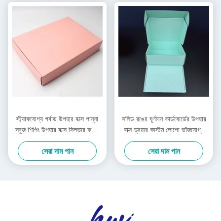
স্ট্যাকযোগ্য গর্বাড উপহার বাক্স পান্না
সলিড রঙের ঘূর্ণমান কার্ডবোর্ডের উপহার
সবুজ শিপিং উপহার বাক্স সিলভার ফয়েল
বাক্স ড্রয়ার কাস্টম লোগো ভাঁজযোগ্য
সোনার ধাতব
কার্ডবোর্ড বাক্স
সেরা দাম পান
সেরা দাম পান