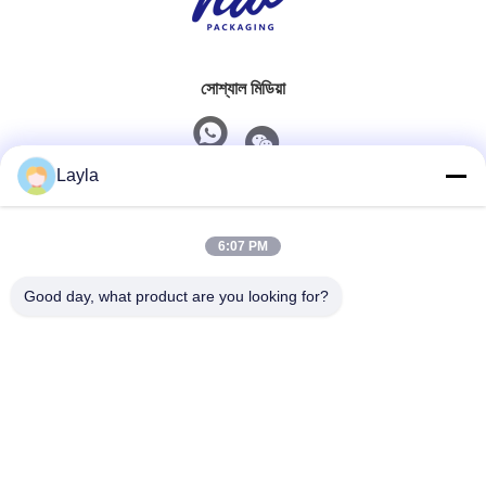
সোশ্যাল মিডিয়া
Layla
দ্রুত যোগাযোগ
6:07 PM
টেলিফোন
0086-18688885859
Good day, what product are you looking for?
ই-মেইল
packaging_o@163.com
ঠিকানা
রুম ১০০৬, বিল্ডিং ২, হাইইন সিনজিউয়ে, ৩৮৩ প্যানু এভিনিউ নর্থ, গুয়াংজু সিটি,