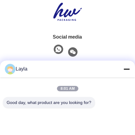
Social media
Contatto rapido
Layla
Telefono
8:01 AM
0086-18688885859
Good day, what product are you looking for?
Email
packaging_o@163.com
Indirizzo