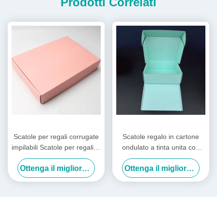
Prodotti Correlati
Scatole per regali corrugate
Scatole regalo in cartone
impilabili Scatole per regali di
ondulato a tinta unita con
spedizione verde smeraldo
cassetto Scatole in cartone
Ottenga il migliore prezzo
Ottenga il migliore prezzo
Foglio d'argento Oro
pieghevoli con logo
metallico
personalizzato