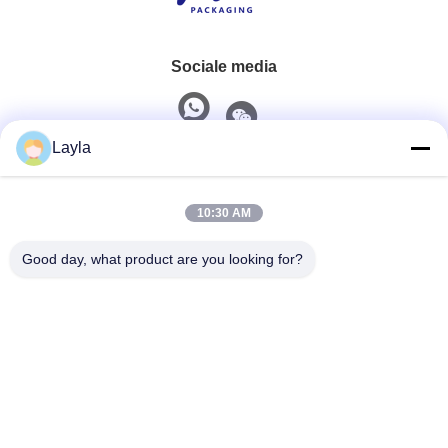
Sociale media
Layla
Snel contact
10:30 AM
Tel.
0086-18688885859
Good day, what product are you looking for?
E-Mail
packaging_o@163.com
Adres
Kamer 1006, Gebouw 2, Haiyin Xingyue, 383 Panyu
Avenue North, Guangzhou, Provincie Guangdong