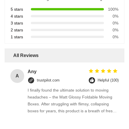
5 stars
100%
4 stars
0%
3 stars
0%
2 stars
0%
1 stars
0%
All Reviews
Any
A
trustpilot.com
Helpful (100)
I finally found the ultimate solution to moving
headaches – the Matt Glossy Foldable Moving
Boxes. After struggling with flimsy, collapsing
boxes for years, this product is a breath of fresh
air.