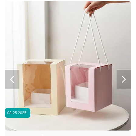
กระเป๋าสตางค์ช้อปปิ้งกระดาษที่ใช้ในมือ กระเป๋าสตางค์ของขวัญวันเกิดแบบ INS
กระเป๋าช้อปปิ้งครัฟท์สีน้ําตาล ของขวัญ กระเป๋ากระดาษกระจกกระจก
ถุงกระดาษคราฟท์พิมพ์ลายเสื้อผ้า ถุงถือสีเขียว ปรับแต่งโลโก้ได้
กระเป๋ากระดาษช้อปปิ้งสาวๆ หัวใจรูปแบบ กระดาษ Kraft กระเป๋าของขวัญ
ถุงกระดาษช้อปปิ้งแบบใช้ซ้ำได้ ขนาดที่กำหนดเอง ถุงกระดาษคราฟท์ช้อปปิ้ง หน้าต่างใส
ถุงกระดาษธุรกิจฟอยล์สีน้ำเงิน ถุงของขวัญแบบถือส่วนตัวสำหรับเนคไท ผ้าพันคอ
ถุงช้อปปิ้ง กระดาษคราฟท์ สีขาว เรียบง่าย ถุงของขวัญกระดาษคราฟท์ ขนาด 24 x 10 x 17 ซม.
สบู่ กระดาษแข็ง บรรจุภัณฑ์ส่วนบุคคล กระดาษ เคลือบ UV บรรจุภัณฑ์อิเล็กทรอนิกส์ บรรจุภัณฑ์


กล่องของขวัญที่พับได้ด้วยช้าง โคสเมติก โลโก้ตามสั่งกล่องแม่เหล็ก Flip Top
กล่องของขวัญแม่เหล็กพับสีเขียววินเทจกล่องของขวัญคริสต์มาส ล็อกโก้พิมพ์
กล่องของขวัญงานแต่งงานลายป่าดอกคาเมลเลีย กล่องของขวัญแบบพับได้สีแชมเปญ พร้อมแม่เหล็กปิดลายดอกไม้
08-25 2025
0