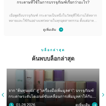
กระดาษที่ใช้ในการบรรจุภัณฑ์เรียกว่าอะไร?
เมื่อพูดถึงบรรจุภัณฑ์ กระดาษเป็นหนึ่งในวัสดุที่ใช้งานได้หลาก
หลายและใช้กันอย่างแพร่หลายในทุกอุตสาหกรรม ตั้งแต่อาหาร
และเครื่องดื่มไปจนถึงเครื่องสำอาง อิเล็กทรอนิกส์ และ
ดูเพิ่มเติม
อีคอมเมิร์ซ บรรจุภัณฑ์ที่ทำจากกระดาษเป็นโซลูชันที่ยั่งยืน คุ้ม
ค่า และปรับแต่งได้ กระดาษที่ใช้กันทั่วไปในการบรรจุภัณฑ์เรียก
ว่า กระดาษแข...
บล็อกล่าสุด
ค้นพบบล็อกล่าสุด
จาก "ต้นทุนแฝง" สู่ "เครื่องมือเพิ่มมูลค่า": บรรจุภัณฑ์
บร


ูง
กระดาษระดับไฮเอนด์ขับเคลื่อนการเพิ่มมูลค่าให้กับ
รั
แบรนด์ความงามอย่างไร
มี
01-28 2026
ดูเพิ่มเติม