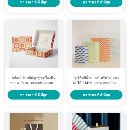
บำรุงผิว พาวเวอร์แบงค์ และชุด
ทอง / UV / Embossing
หา ราคา ที่ ดี ที่สุด
หา ราคา ที่ ดี ที่สุด
พรีเมียม
กล่องไปรษณีย์ลูกฟูกเครื่องบิน
ถุงโท้ทสีน้ำตาลสำหรับโฆษณา
ขนาด 15 ซม. กล่องกระดาษแข็ง
พับได้ CMYK ถุงกระดาษสำหรับ
พิมพ์ลาย
ช้อปปิ้ง
หา ราคา ที่ ดี ที่สุด
หา ราคา ที่ ดี ที่สุด