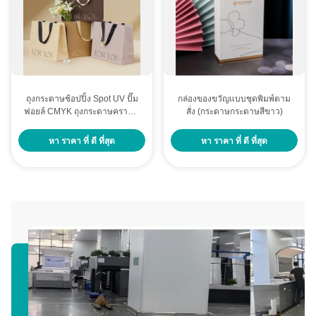
ถุงกระดาษช้อปปิ้ง Spot UV ปั๊ม
กล่องของขวัญแบบชุดพิมพ์ตาม
ฟอยล์ CMYK ถุงกระดาษคราฟท์
สั่ง (กระดาษกระดาษสีขาว)
แบบกำหนดเองพร้อมโลโก้
หา ราคา ที่ ดี ที่สุด
หา ราคา ที่ ดี ที่สุด