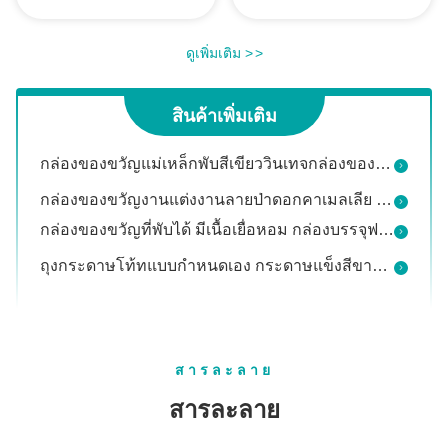
ถุงกระดาษช้อปปิ้งแบบใช้ซ้ำได้ ขนาดที่กำหนดเอง ถุงกระดาษคราฟท์ช้อปปิ้ง หน้าต่างใส
สบู่ กระดาษแข็ง บรรจุภัณฑ์ส่วนบุคคล กระดาษ เคลือบ UV บรรจุภัณฑ์อิเล็กทรอนิกส์ บรรจุภัณฑ์
ดูเพิ่มเติม
>
>
กล่องของขวัญที่พับได้ด้วยช้าง โคสเมติก โลโก้ตามสั่งกล่องแม่เหล็ก Flip Top
กล่องของขวัญแม่เหล็กพับสีเขียววินเทจกล่องของขวัญคริสต์มาส ล็อกโก้พิมพ์
สินค้าเพิ่มเติม
กล่องของขวัญงานแต่งงานลายป่าดอกคาเมลเลีย กล่องของขวัญแบบพับได้สีแชมเปญ พร้อมแม่เหล็กปิดลายดอกไม้
กล่องของขวัญที่พับได้ มีเนื้อเยื่อหอม กล่องบรรจุฟอยล์ทองที่สามารถปรับแต่งได้
ถุงกระดาษโท้ทแบบกำหนดเอง กระดาษแข็งสีขาว ถุงของขวัญ ขนาด 36 ซม. x 25 ซม. x 12 ซม.
21 X 13 X 15cm กล่องกระดาษบรรจุ กล่องทอดขนมปังที่กําหนดเอง
กล่องบรรจุกาแฟ 10 ซม.
กล่องกระดาษแข็งสีขาวหนา กล่องกระดาษแข็งพับได้ 10 ซม.
กล่องของขวัญแบบคอร์กูเรทที่มิตรต่อสิ่งแวดล้อม การพิมพ์สติมท์บ๊อกซ์ขาว
ถุงกระดาษช้อปปิ้งแบบถือ Kraft ถุงกระดาษช้อปปิ้งสีน้ำตาลมันเงา
สารละลาย
กล่องบรรจุภัณฑ์กระดาษลูกฟูกคราฟท์ชนิดลิ้นชักสำหรับผลิตภัณฑ์ดูแลผิว วันเกิด เทศกาล
สารละลาย
การ์ตูน วันหยุด กระดาษ Kraft กระเป๋าช็อปปิ้ง แคนดี้ คริสต์มาสต์ กระเป๋า Kraft สีแดง เขียว