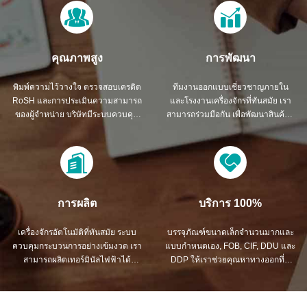
คุณภาพสูง
การพัฒนา
พิมพ์ความไว้วางใจ ตรวจสอบเครดิต
ทีมงานออกแบบเชี่ยวชาญภายใน
RoSH และการประเมินความสามารถ
และโรงงานเครื่องจักรที่ทันสมัย เรา
ของผู้จําหน่าย บริษัทมีระบบควบคุม
สามารถร่วมมือกัน เพื่อพัฒนาสินค้าที่
คุณภาพอย่างเข้มงวด และห้อง
คุณต้องการ
ทดสอบมืออาชีพ
การผลิต
บริการ 100%
เครื่องจักรอัตโนมัติที่ทันสมัย ระบบ
บรรจุภัณฑ์ขนาดเล็กจำนวนมากและ
ควบคุมกระบวนการอย่างเข้มงวด เรา
แบบกำหนดเอง, FOB, CIF, DDU และ
สามารถผลิตเทอร์มินัลไฟฟ้าได้
DDP ให้เราช่วยคุณหาทางออกที่ดี
มากกว่าที่คุณต้องการ
ที่สุดสำหรับทุกข้อกังวลของคุณ