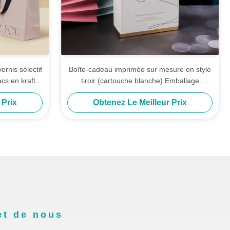
rnis sélectif
Boîte-cadeau imprimée sur mesure en style
cs en kraft
tiroir (cartouche blanche) Emballage
ogo
polyvalent pour serviettes chaussettes
 Prix
Obtenez Le Meilleur Prix
Cosmétiques bijoux et ensembles de thé à
fleurs
et de nous