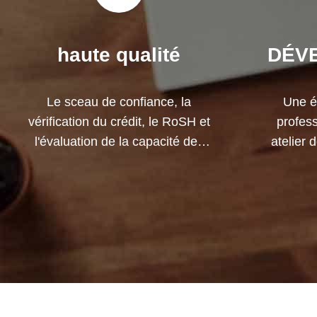
haute qualité
DÉV
Le sceau de confiance, la
Une é
vérification du crédit, le RoSH et
profess
l'évaluation de la capacité des
atelier
fournisseurs. La société dispose
Nous p
d'un système de contrôle de
dévelop
qualité strict et d'un laboratoire
v
de test professionnel.