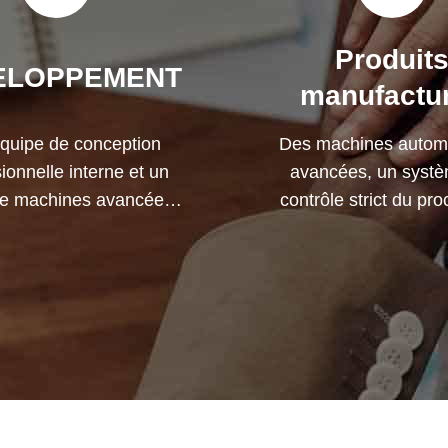
Produit
ELOPPEMENT
manufactu
quipe de conception
Des machines autom
ionnelle interne et un
avancées, un syst
 de machines avancées.
contrôle strict du pr
ouvons coopérer pour
Nous pouvons fabriquer
per les produits dont
terminaux électriques 
ous avez besoin.
votre demande