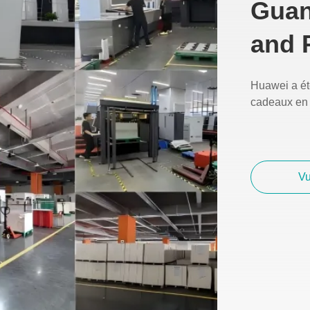
Guan
and 
Huawei a été
cadeaux en 
Vu