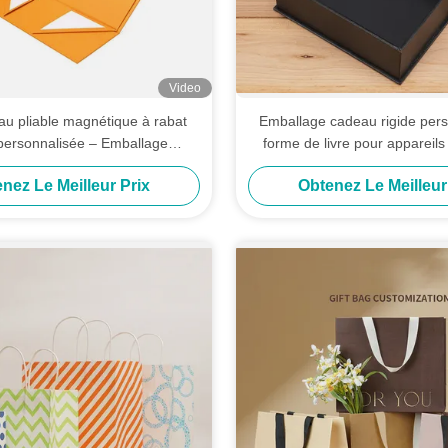
Video
au pliable magnétique à rabat
Emballage cadeau rigide pers
personnalisée – Emballage
forme de livre pour appareils
avec options de logo dorure à
sérums de soin de la peau, 
nez Le Meilleur Prix
Obtenez Le Meilleur
chaud/UV
externes et coffrets pr