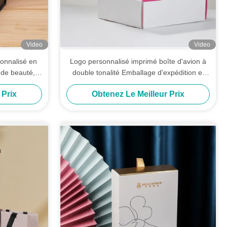
Video
Video
onnalisé en
Logo personnalisé imprimé boîte d'avion à
 de beauté,
double tonalité Emballage d'expédition et
batteries
cadeau avec options de feuille d'or / UV /
 Prix
Obtenez Le Meilleur Prix
emium
gravure