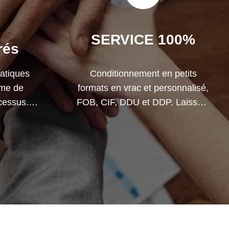
s
SERVICE 100%
rés
atiques
Conditionnement en petits
ème de
formats en vrac et personnalisé,
ocessus.
FOB, CIF, DDU et DDP. Laissez-
 tous les
nous vous aider à trouver la
au-delà de
meilleure solution pour toutes
.
vos préoccupations.