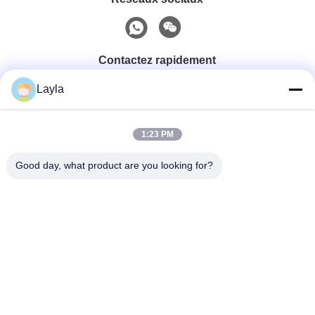
Contactez rapidement
Layla
Téléphone
0086-18688885859
1:23 PM
Good day, what product are you looking for?
Email
packaging_o@163.com
Adresse
Chambre 1006, bâtiment 2, Haiyin Xingyue, 383 Avenue
Panyu Nord, ville de Guangzhou, province du
Guangdong