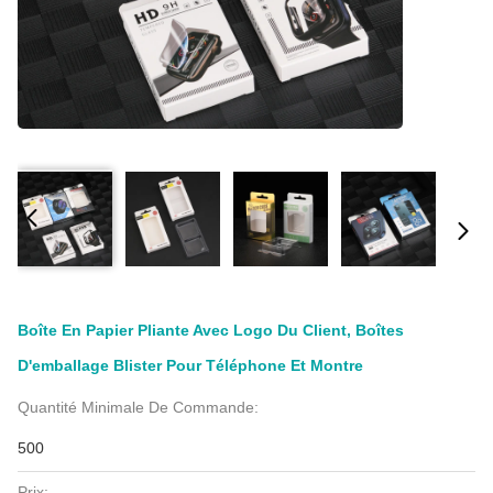
Boîte En Papier Pliante Avec Logo Du Client, Boîtes
D'emballage Blister Pour Téléphone Et Montre
Quantité Minimale De Commande:
500
Prix: