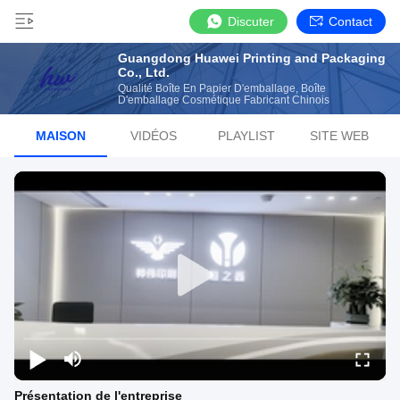
Discuter
Contact
Guangdong Huawei Printing and Packaging
Co., Ltd.
Qualité Boîte En Papier D'emballage, Boîte
D'emballage Cosmétique Fabricant Chinois
MAISON
VIDÉOS
PLAYLIST
SITE WEB
Présentation de l'entreprise