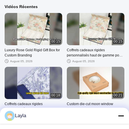
Vidéos Récentes
00:15
00:15
Luxury Rose Gold Rigid Gift Box for
Coffrets cadeaux rigides
Custom Branding
personnalisés haut de gamme pour
la marque de luxe
August 05, 2026
August 05, 2026
00:18
00:21
Coffrets cadeaux rigides
Custom die-cut moon window
personnalisés haut de gamme pour
design for visual appeal
la marque de luxe
Layla
August 05, 2026
July 03, 2026
Boîte D'emballage Cosmétique