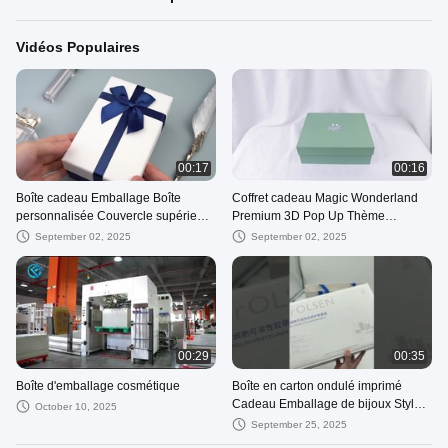
Vidéos Populaires
00:17
00:16
Boîte cadeau Emballage Boîte
Coffret cadeau Magic Wonderland
personnalisée Couvercle supérieur
Premium 3D Pop Up Thème
et inférieur Boîte cadeau Souvenir
Animaux Licorne Jungle
September 02, 2025
September 02, 2025
Rose Ruban Boîte cadeau
00:29
00:35
Boîte d'emballage cosmétique
Boîte en carton ondulé imprimé
Cadeau Emballage de bijoux Style
October 10, 2025
tiroir Boîtes postales en kraft
September 25, 2025