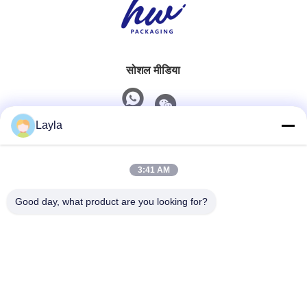
सोशल मीडिया
Layla
त्वरित संपर्क
3:41 AM
टेलीफोन
0086-18688885859
Good day, what product are you looking for?
ईमेल
packaging_o@163.com
पता