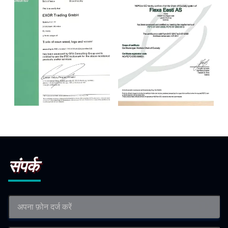
FSC
FSC
संपर्क