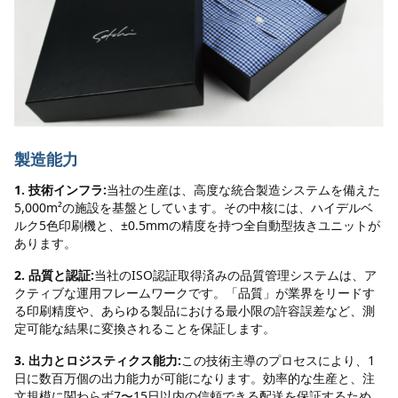
製造能力
1. 技術インフラ:
当社の生産は、高度な統合製造システムを備えた
5,000m²の施設を基盤としています。その中核には、ハイデルベ
ルク5色印刷機と、±0.5mmの精度を持つ全自動型抜きユニットが
あります。
2. 品質と認証:
当社のISO認証取得済みの品質管理システムは、ア
クティブな運用フレームワークです。「品質」が業界をリードす
る印刷精度や、あらゆる製品における最小限の許容誤差など、測
定可能な結果に変換されることを保証します。
3. 出力とロジスティクス能力:
この技術主導のプロセスにより、1
日に数百万個の出力能力が可能になります。効率的な生産と、注
文規模に関わらず7〜15日以内の信頼できる配送を保証するため