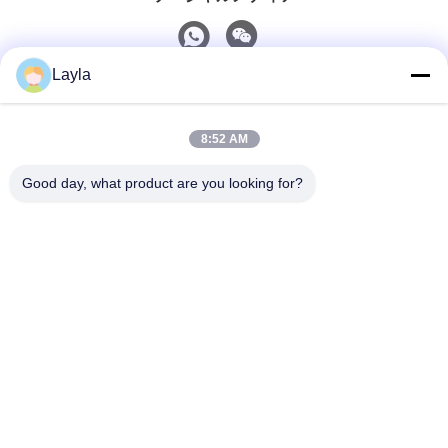
Layla
迅速な連絡
8:52 AM
Tel
0086-18688885859
Good day, what product are you looking for?
電子メール
packaging_o@163.com
住所
客室1006 建物2 ハイイン・シンギュエ 383 パンユ大道
北 広州市 広東省
プライバシーポリシー規約
|
地図