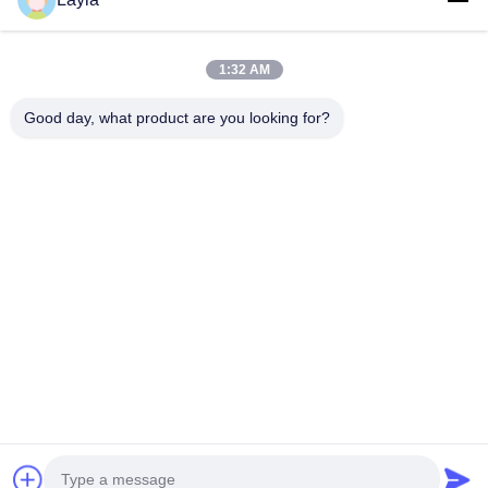
Telefone
1:32 AM
0086-18688885859
Good day, what product are you looking for?
E-Mail
packaging_o@163.com
Endereço
Quarto 1006, Edifício 2, Haiyin Xingyue, 383 Avenida
Panyu Norte, Cidade de Guangzhou, Província de
Guangdong
Política De Privacidade
|
Mapa Do Site
Boa qualidade de China Caixa de papel de embalagem
Fornecedor. © de Copyright 2025-2026 Guangdong Huawei