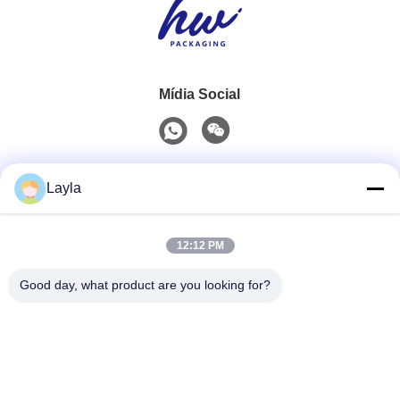
Mídia Social
Contato rápido
Layla
Telefone
12:12 PM
0086-18688885859
Good day, what product are you looking for?
E-Mail
packaging_o@163.com
Endereço