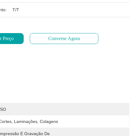
to:
T/T
r Preço
Converse Agora
ISO
Cortes, Laminações, Colagens
Impressão E Gravação De 