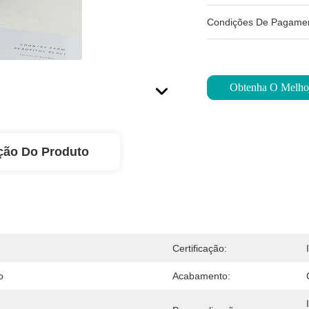
Condições De Pagamen
Obtenha O Melho
ção Do Produto
Certificação:
o
Acabamento: