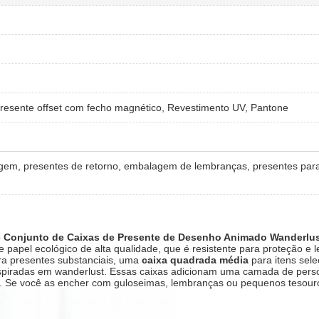
sente offset com fecho magnético, Revestimento UV, Pantone
agem, presentes de retorno, embalagem de lembranças, presentes par
o
Conjunto de Caixas de Presente de Desenho Animado Wanderlu
e papel ecológico de alta qualidade, que é resistente para proteção e l
ara presentes substanciais, uma
caixa quadrada média
​ para itens se
piradas em wanderlust. Essas caixas adicionam uma camada de persona
. Se você as encher com guloseimas, lembranças ou pequenos tesouro