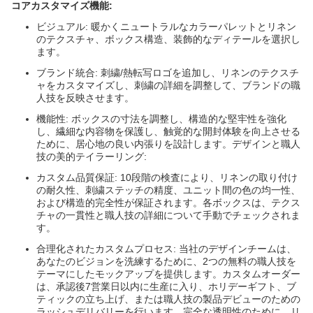
コアカスタマイズ機能:
ビジュアル: 暖かくニュートラルなカラーパレットとリネン
のテクスチャ、ボックス構造、装飾的なディテールを選択し
ます。
ブランド統合: 刺繍/熱転写ロゴを追加し、リネンのテクスチ
ャをカスタマイズし、刺繍の詳細を調整して、ブランドの職
人技を反映させます。
機能性: ボックスの寸法を調整し、構造的な堅牢性を強化
し、繊細な内容物を保護し、触覚的な開封体験を向上させる
ために、居心地の良い内張りを設計します。デザインと職人
技の美的テイラーリング:
カスタム品質保証: 10段階の検査により、リネンの取り付け
の耐久性、刺繍ステッチの精度、ユニット間の色の均一性、
および構造的完全性が保証されます。各ボックスは、テクス
チャの一貫性と職人技の詳細について手動でチェックされま
す。
合理化されたカスタムプロセス: 当社のデザインチームは、
あなたのビジョンを洗練するために、2つの無料の職人技を
テーマにしたモックアップを提供します。カスタムオーダー
は、承認後7営業日以内に生産に入り、ホリデーギフト、ブ
ティックの立ち上げ、または職人技の製品デビューのための
ラッシュデリバリーを行います。完全な透明性のために、リ