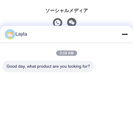
ソーシャルメディア
Layla
迅速な連絡
3:18 AM
Tel
0086-18688885859
Good day, what product are you looking for?
電子メール
packaging_o@163.com
住所
客室1006 建物2 ハイイン・シンギュエ 383 パンユ大道
北 広州市 広東省