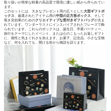
取り扱いが簡単な軽量の高品質で環境に優しい紙から作られてい
ます。
このセットには、大きなプレゼント用の広々とした
大型ギフトボ
ックス
​、厳選されたアイテム用の
中型の正方形ボックス
​、そして
覗き見効果のための
クリエイティブな窓付きギフトバッグ
​が含ま
れています。ワンダーラストにインスパイアされたフレーズで飾
られています。これらのボックスは、誕生日、卒業パーティー、
旅行をテーマにしたイベント、または心のこもったお返しギフト
に、個性と気まぐれさを加えます。お菓子、記念品、小さな宝物
など、何を入れても、開ける前から物語を語ります。