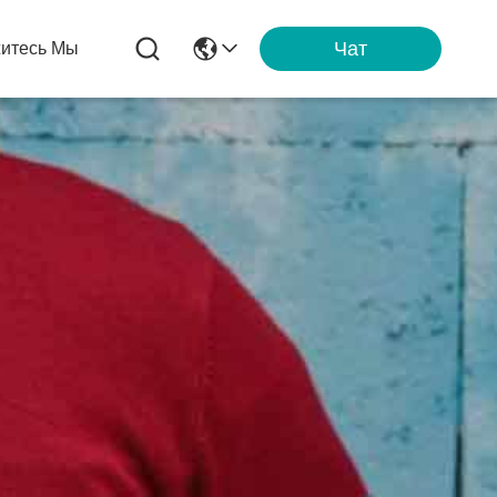
Чат
итесь Мы