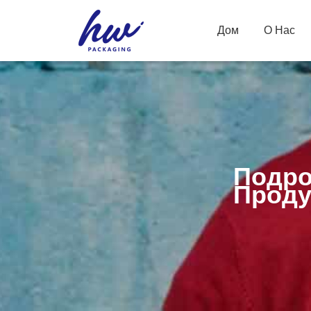
Дом
О Нас
Подро
Проду