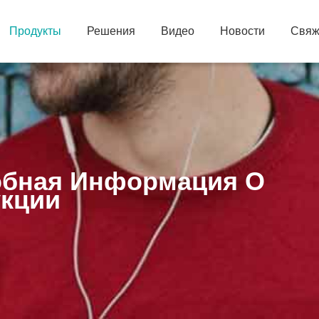
Продукты
Решения
Видео
Новости
Свяж
бная Информация О
кции