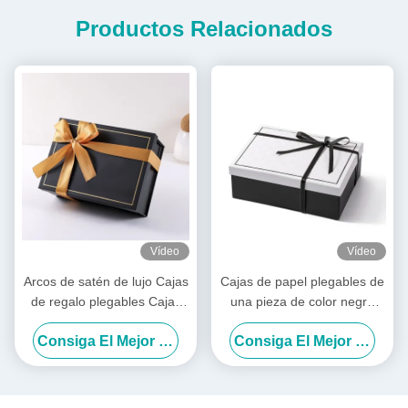
Productos Relacionados
Vídeo
Vídeo
Arcos de satén de lujo Cajas
Cajas de papel plegables de
de regalo plegables Cajas
una pieza de color negro
de embalaje plegables
Cintas de satén Cajas
Consiga El Mejor Precio
Consiga El Mejor Precio
preligadas
plegables blancas de lujo