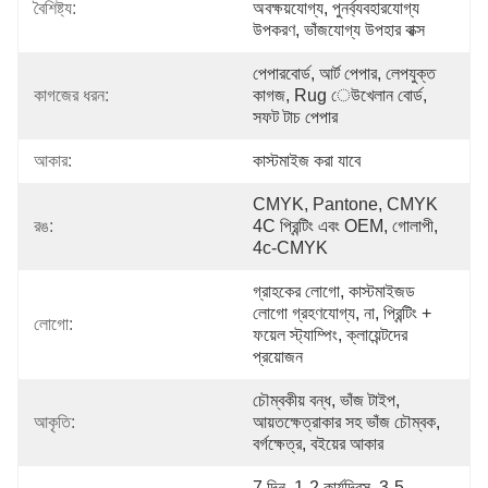
বৈশিষ্ট্য:
অবক্ষয়যোগ্য, পুনর্ব্যবহারযোগ্য 
উপকরণ, ভাঁজযোগ্য উপহার বাক্স
পেপারবোর্ড, আর্ট পেপার, লেপযুক্ত 
কাগজের ধরন:
কাগজ, Rug েউখেলান বোর্ড, 
সফট টাচ পেপার
আকার:
কাস্টমাইজ করা যাবে
CMYK, Pantone, CMYK 
রঙ:
4C প্রিন্টিং এবং OEM, গোলাপী, 
4c-CMYK
গ্রাহকের লোগো, কাস্টমাইজড 
লোগো গ্রহণযোগ্য, না, প্রিন্টিং + 
লোগো:
ফয়েল স্ট্যাম্পিং, ক্লায়েন্টদের 
প্রয়োজন
চৌম্বকীয় বন্ধ, ভাঁজ টাইপ, 
আকৃতি:
আয়তক্ষেত্রাকার সহ ভাঁজ চৌম্বক, 
বর্গক্ষেত্র, বইয়ের আকার
7 দিন, 1-2 কার্যদিবস, 3-5 