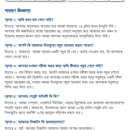
সাধারণ জিজ্ঞাস্য
প্রশ্ন ১: আমি কখন দাম পেতে পারি?
উত্তর: আপনার অনুসন্ধান পাওয়ার পরে আমরা সাধারণত ২৪ ঘন্টার মধ্যে উদ্ধৃতি দিই।
আপনার যদি জরুরিভাবে দামের প্রয়োজন হয়, তাহলে অনুগ্রহ করে আমাদের কল করুন বা
ইমেলের মাধ্যমে জানান যাতে আমরা আপনার অনুসন্ধানকে অগ্রাধিকার দিতে পারি।
প্রশ্ন ২: আপনি কি আমাদের বিনামূল্যে নমুনা সরবরাহ করতে পারেন?
উত্তর ২: সাধারণত, আমরা প্রথমে একটি নমুনা ফি নেব। অর্ডার দেওয়ার পরে, ফি আপনাকে
ফেরত দেওয়া হবে।
প্রশ্ন ৩: আপনার গুণমান পরীক্ষা করার জন্য আমি কীভাবে নমুনা পেতে পারি?
উত্তর ৩: দাম নিশ্চিত করার পরে, আপনি আমাদের গুণমান পরীক্ষা করার জন্য নমুনা চাইতে
পারেন। আপনার যদি ডিজাইন এবং কাগজের গুণমান পরীক্ষা করার জন্য শুধুমাত্র একটি ফাঁকা
নমুনার প্রয়োজন হয়, তাহলে আমরা বিনামূল্যে নমুনা সরবরাহ করব এবং আপনাকে শুধুমাত্র
শিপিং খরচ দিতে হবে।
প্রশ্ন ৪: আপনার পেমেন্ট শর্তাবলী কি কি?
উত্তর ৪: আমরা পেপ্যাল, ওয়েস্টার্ন ইউনিয়ন, ওয়্যার ট্রান্সফার এবং অন্যান্য আলোচনাযোগ্য
পদ্ধতি গ্রহণ করি। সাধারণত, উৎপাদনের আগে আমরা ৩০% ডাউন পেমেন্ট চাই এবং
শিপমেন্টের আগে অবশিষ্ট ৭০% ব্যালেন্স পরিশোধ করতে হবে।
প্রশ্ন ৫: আমাদের ডিজাইন কি ব্যবহারযোগ্য?
উত্তর ৫: হ্যাঁ, আপনার ডিজাইন আমাদের সমস্ত পণ্যের অন্তর্ভুক্ত।