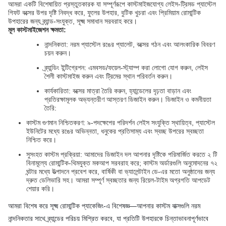
আমরা একটি বিশেষায়িত প্রস্তুতকারক যা সম্পূর্ণরূপে কাস্টমাইজযোগ্য লেইস-ট্রিমড প্যাস্টেল
গিফট বক্সের উপর দৃষ্টি নিবদ্ধ করে, ফুলের উপহার, বুটিক খুচরা এবং প্রিমিয়াম রোমান্টিক
উপহারের জন্য ব্র্যান্ড-সংযুক্ত, সূক্ষ্ম সমাধান সরবরাহ করে।
মূল কাস্টমাইজেশন ক্ষমতা:
নান্দনিকতা: নরম প্যাস্টেল রঙের প্যালেট, বক্সের গঠন এবং আলংকারিক বিবরণ
চয়ন করুন।
ব্র্যান্ডিং ইন্টিগ্রেশন: এমবসড/ফয়েল-স্ট্যাম্প করা লোগো যোগ করুন, লেইস
শৈলী কাস্টমাইজ করুন এবং ট্রিমের স্থান পরিবর্তন করুন।
কার্যকারিতা: বক্সের মাত্রা তৈরি করুন, হ্যান্ডেলের দৃঢ়তা বাড়ান এবং
প্রতিরক্ষামূলক অভ্যন্তরীণ আস্তরণ ডিজাইন করুন। ডিজাইন ও কমনীয়তা
তৈরি:
কাস্টম গুণমান নিশ্চিতকরণ: ৯-পদক্ষেপের পরিদর্শন লেইস সংযুক্তি স্থায়িত্ব, প্যাস্টেল
ইউনিটের মধ্যে রঙের অভিন্নতা, ধনুকের প্রতিসাম্য এবং স্বচ্ছ উপরের স্বচ্ছতা
নিশ্চিত করে।
সুসংহত কাস্টম প্রক্রিয়া: আমাদের ডিজাইন দল আপনার দৃষ্টিকে পরিমার্জিত করতে ২ টি
বিনামূল্যে রোমান্টিক-থিমযুক্ত মকআপ সরবরাহ করে; কাস্টম অর্ডারগুলি অনুমোদনের ৭২
ঘন্টার মধ্যে উত্পাদনে প্রবেশ করে, বার্ষিকী বা ভ্যালেন্টাইন ডে-এর মতো অনুষ্ঠানের জন্য
দ্রুত ডেলিভারি সহ। আমরা সম্পূর্ণ স্বচ্ছতার জন্য রিয়েল-টাইম অগ্রগতি আপডেট
শেয়ার করি।
আমরা বিশেষ করে সূক্ষ্ম রোমান্টিক প্যাকেজিং-এ বিশেষজ্ঞ—আপনার কাস্টম বাক্সগুলি নরম
নান্দনিকতার সাথে ব্র্যান্ডের পরিচয় মিশ্রিত করবে, যা প্রতিটি উপহারকে চিন্তাভাবনাপূর্ণভাবে