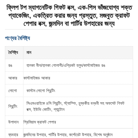
ফ্লিপ টপ ম্যাগনেটিক গিফট বক্স, এক-পিস ভাঁজযোগ্য শক্ত
প্যাকেজিং, একত্রিত করার জন্য প্রস্তুত, মজবুত ক্রাফট
পেপার বক্স, জন্মদিন বা পার্টির উপহারের জন্য
পণ্যের বৈশিষ্ট্য
বৈশিষ্ট্য
মান
রঙ
হালকা নীল/হালকা গোলাপী/এপ্রিকট হলুদ/কাস্টমাইজড রঙ
আকার
কাস্টমাইজড আকার
লোগো
কাস্টম লোগো প্রিন্টিং
সিএমওয়াইকে ৪সি প্রিন্টিং, স্ট্যাম্পিং, চুম্বকীয় বন্ধনী সহ অফসেট গিফট
প্রিন্টিং
বক্স, ইউভি কোটিং, প্যান্টোন
উপাদান
প্রিমিয়াম ক্রাফট পেপার
ব্যবহার
জন্মদিনের উপহার, পার্টির উপহার, কর্পোরেট উপহার, বিশেষ অনুষ্ঠান