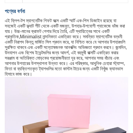
পণ্যের বর্ণনা
এই ফ্লিপ-টপ ম্যাগনেটিক গিফট বক্সে একটি স্মার্ট এক-পিস ডিজাইন রয়েছে যা
সহজেই একটি ফ্ল্যাট শীট থেকে একটি মজবুত, উপহার-উপযোগী প্যাকেজে ভাঁজ করা
যায়। উচ্চ-মানের ক্রাফট পেপার দিয়ে তৈরি, এটি স্থায়িত্বের সাথে একটি
প্রাকৃতিক,Minimalist নান্দনিকতা একত্রিত করে। সমন্বিত ম্যাগনেটিক বন্ধনী
একটি নিরাপদ কিন্তু মার্জিত সিল প্রদান করে, যা নিশ্চিত করে যে আপনার উপহারগুলি
সুরক্ষিত থাকবে এবং একটি সন্তোষজনক আনবক্সিং অভিজ্ঞতা প্রদান করবে। জন্মদিন,
উদযাপন এবং বিশেষ ইভেন্টগুলির জন্য আদর্শ, এই বহুমুখী বাক্সটি একত্রিত করার
সরঞ্জাম বা অতিরিক্ত মোড়কের প্রয়োজনীয়তা দূর করে, আপনার সময় বাঁচায় এবং
আপনার উপহারের উপস্থাপনা উন্নত করে। এর পরিষ্কার, আধুনিক চেহারা স্ট্যাম্প,
ফিতা বা ব্যক্তিগতকৃত ট্যাগগুলির মতো কাস্টম টাচের জন্য একটি নিখুঁজ ক্যানভাস
হিসাবে কাজ করে।