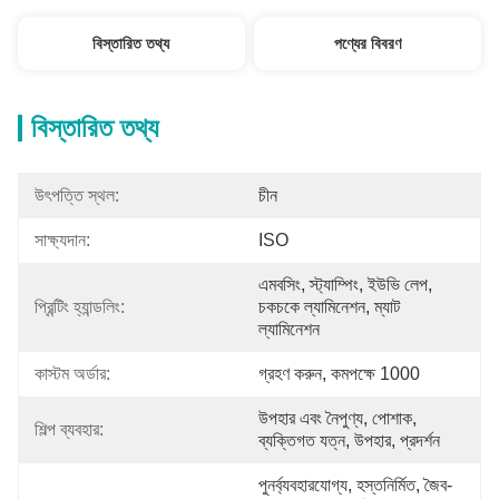
বিস্তারিত তথ্য
পণ্যের বিবরণ
বিস্তারিত তথ্য
উৎপত্তি স্থল:
চীন
সাক্ষ্যদান:
ISO
এমবসিং, স্ট্যাম্পিং, ইউভি লেপ, 
প্রিন্টিং হ্যান্ডলিং:
চকচকে ল্যামিনেশন, ম্যাট 
ল্যামিনেশন
কাস্টম অর্ডার:
গ্রহণ করুন, কমপক্ষে 1000
উপহার এবং নৈপুণ্য, পোশাক, 
শিল্প ব্যবহার:
ব্যক্তিগত যত্ন, উপহার, প্রদর্শন
পুনর্ব্যবহারযোগ্য, হস্তনির্মিত, জৈব-