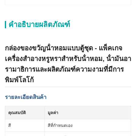
คำอธิบายผลิตภัณฑ์
กล่องของขวัญน้ําหอมแบบตู้ชุด - แพ็คเกจ
เครื่องสําอางหรูหราสําหรับน้ําหอม, น้ํามันอา
รามาธิการและผลิตภัณฑ์ความงามที่มีการ
พิมพ์โลโก้
รายละเอียดสินค้า
คุณสมบัติ
มูลค่า
สี
สีที่กําหนดเอง