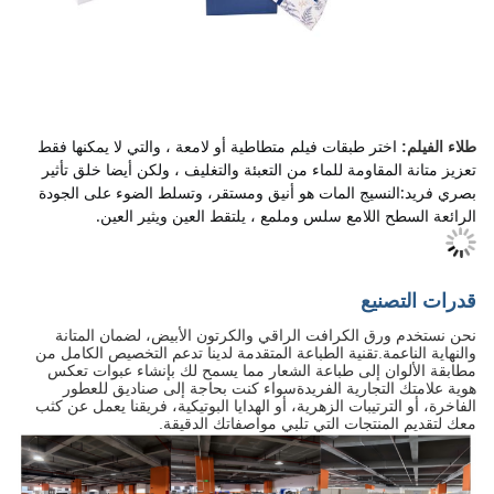
اختر طبقات فيلم متطاطية أو لامعة ، والتي لا يمكنها فقط
طلاء الفيلم:
تعزيز متانة المقاومة للماء من التعبئة والتغليف ، ولكن أيضا خلق تأثير
بصري فريد:النسيج المات هو أنيق ومستقر، وتسلط الضوء على الجودة
الرائعة
السطح اللامع سلس وملمع ، يلتقط العين ويثير العين.
قدرات التصنيع
نحن نستخدم ورق الكرافت الراقي والكرتون الأبيض، لضمان المتانة
والنهاية الناعمة.تقنية الطباعة المتقدمة لدينا تدعم التخصيص الكامل من
مطابقة الألوان إلى طباعة الشعار مما يسمح لك بإنشاء عبوات تعكس
هوية علامتك التجارية الفريدةسواء كنت بحاجة إلى صناديق للعطور
الفاخرة، أو الترتيبات الزهرية، أو الهدايا البوتيكية، فريقنا يعمل عن كثب
معك لتقديم المنتجات التي تلبي مواصفاتك الدقيقة.