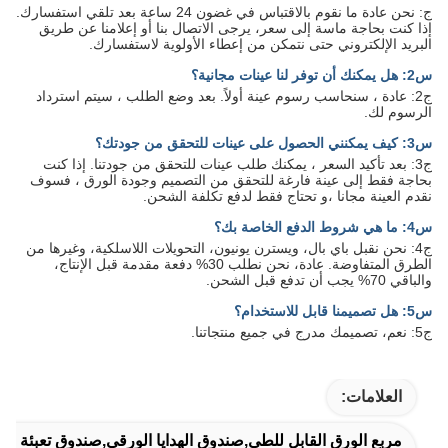
ج: نحن عادة ما نقوم بالاقتباس في غضون 24 ساعة بعد تلقي استفسارك.
إذا كنت بحاجة ماسة إلى سعر، يرجى الاتصال بنا أو إعلامنا عن طريق
البريد الإلكتروني حتى نتمكن من إعطاء الأولوية لاستفسارك.
س2: هل يمكنك أن توفر لنا عينات مجانية؟
ج2: عادة ، سنحاسب رسوم عينة أولاً. بعد وضع الطلب ، سيتم استرداد
الرسوم لك.
س3: كيف يمكنني الحصول على عينات للتحقق من جودتك؟
ج3: بعد تأكيد السعر ، يمكنك طلب عينات للتحقق من جودتنا. إذا كنت
بحاجة فقط إلى عينة فارغة للتحقق من التصميم وجودة الورق ، فسوف
نقدم العينة مجانا ،و تحتاج فقط لدفع تكلفة الشحن.
س4: ما هي شروط الدفع الخاصة بك؟
ج4: نحن نقبل باي بال، ويسترن يونيون، التحويلات اللاسلكية، وغيرها من
الطرق المتفاوضة. عادة، نحن نطلب 30% دفعة مقدمة قبل الإنتاج،
والباقي 70% يجب أن تدفع قبل الشحن.
س5: هل تصميمنا قابل للاستخدام؟
ج5: نعم، تصميمك مدرج في جميع منتجاتنا.
العلامات:
مربع الورق القابل للطي,صندوق الهدايا الورقي,صندوق تعبئة الأ