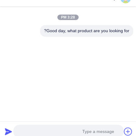
3:28 PM
الهاتف
0086-18688885859
Good day, what product are you looking for?
البريد الإلكتروني
packaging_o@163.com
العنوان
غرفة 1006، المبنى 2، هايين شينغيو، 383 شارع بانيو الشمالي،
مدينة قوانغتشو، مقاطعة قوانغدونغ
سياسة الخصوصية
|
خريطة الموقع
الصين جودة جيدة مربع ورق التغليف المورد. حقوق الطبع والنشر ©
2025-2026 Guangdong Huawei Printing and Packaging Co., Ltd.
جميع الحقوق محفوظة